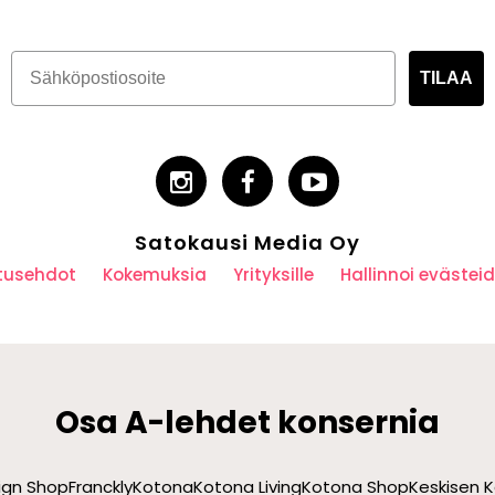
TILAA
Satokausi Media Oy
utusehdot
Kokemuksia
Yrityksille
Hallinnoi eväste
Osa A-lehdet konsernia
sign Shop
Franckly
Kotona
Kotona Living
Kotona Shop
Keskisen K