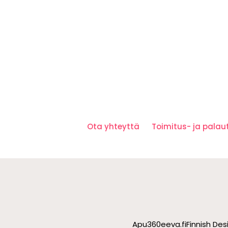
Ota yhteyttä
Toimitus- ja pala
Apu360
eeva.fi
Finnish De