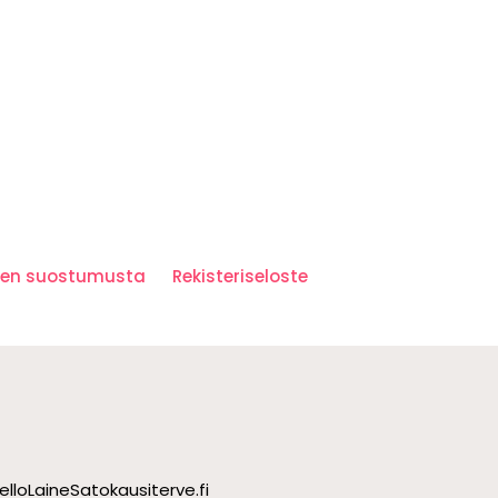
iden suostumusta
Rekisteriseloste
ello
Laine
Satokausi
terve.fi