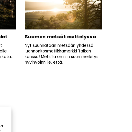
det
Suomen metsät esittelyssä
at
Nyt suunnataan metsään yhdessä
elle
luonnonkosmetiikkamerkki Taikan
rkata...
kanssa! Metsillä on niin suuri merkitys
hyvinvoinnille, että...
a.
ä