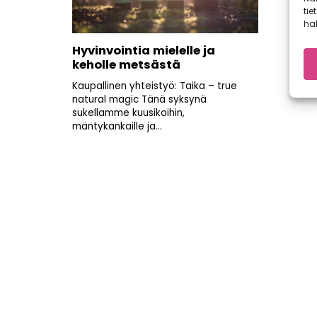
tie
hal
Hyvinvointia mielelle ja
keholle metsästä
Kaupallinen yhteistyö: Taika – true
natural magic Tänä syksynä
sukellamme kuusikoihin,
mäntykankaille ja...