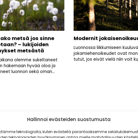
ako metsä jos sinne
Modernit jokaisenoikeu
taan? – lukijoiden
Luonnossa liikkumiseen kuuluv
ykset metsästä
jokamiehenoikeudet ovat mon
tutut, jos eivät vielä niin voit ku
aikana olemme sukeltaneet
n hakemaan hyvää oloa ja
neet luonnon sekä oman...
Hallinnoi evästeiden suostumusta
ytämme teknologioita, kuten evästeitä parantaaksemme selailukokemust
iden teknologioiden hyväksyminen antaa meille mahdollisuuden käsitell