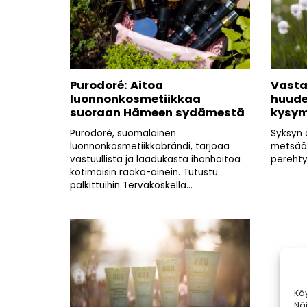
Purodoré: Aitoa
Vasta
luonnonkosmetiikkaa
huude
suoraan Hämeen sydämestä
kysym
Purodoré, suomalainen
Syksyn 
luonnonkosmetiikkabrändi, tarjoaa
metsää
vastuullista ja laadukasta ihonhoitoa
perehty
kotimaisin raaka-ainein. Tutustu
palkittuihin Tervakoskella...
Kä
Nä