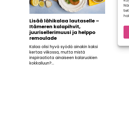
Kä
Nä
tie
hal
Lisää lähikalaa lautaselle –
Itämeren kalapihvit,
juurisellerimuusi ja helppo
remoulade
Kalaa olisi hyvä syödä ainakin kaksi
kertaa viikossa, mutta mistä
inspiraatiota ainaiseen kalaruokien
kokkailuun?...