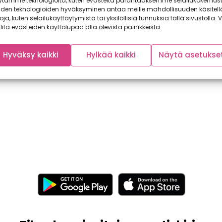
ytämme teknologioita, kuten evästeitä parantaaksemme selailukokemust
iden teknologioiden hyväksyminen antaa meille mahdollisuuden käsitell
toja, kuten selailukäyttäytymistä tai yksilöllisiä tunnuksia tällä sivustolla. V
lita evästeiden käyttölupaa alla olevista painikkeista.
Hyväksy kaikki
Hylkää kaikki
Näytä asetukse