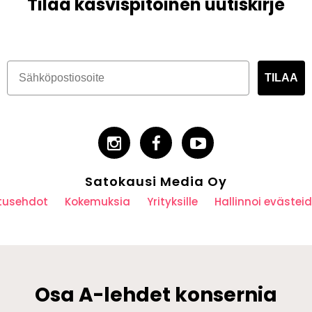
Tilaa kasvispitoinen uutiskirje
TILAA
Satokausi Media Oy
utusehdot
Kokemuksia
Yrityksille
Hallinnoi eväste
Osa A-lehdet konsernia