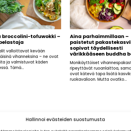
 broccolini-tofuwokki –
Aina parhaimmillaan –
 pelastaja
paistetut pakastekasvi
sopivat täydellisesti
lit valloittavat kevään
värikkääseen buddha b
isinä vihanneksina – ne ovat
ta ja valmistuvat käden
Monikäyttöiset vihannespakas
ssä. Tämä...
ripeyttävät ruoanlaittoa, sama
ovat kätevä tapa lisätä kasvik
ruokavalioon. Mutta ovatko...
Hallinnoi evästeiden suostumusta