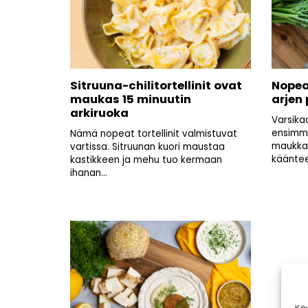
Sitruuna-chilitortellinit ovat
Nopea
maukas 15 minuutin
arjen
arkiruoka
Varsikaa
ensimmä
Nämä nopeat tortellinit valmistuvat
maukkai
vartissa. Sitruunan kuori maustaa
kääntee
kastikkeen ja mehu tuo kermaan
ihanan...