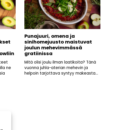
Punajuuri, omena ja
kset
sinihomejuusto maistuvat
joulun mehevimmässä
owliin
gratiinissa
teet
Mitä olisi joulu ilman laatikoita? Tänä
lla ne
vuonna juhla-aterian mehevin ja
sia
helpoin tarjottava syntyy makeasta...