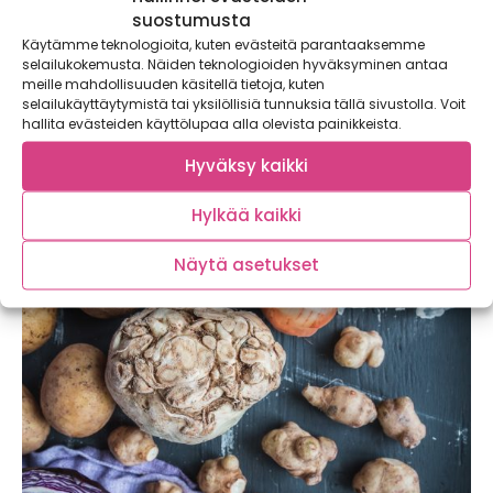
suostumusta
Käytämme teknologioita, kuten evästeitä parantaaksemme
selailukokemusta. Näiden teknologioiden hyväksyminen antaa
meille mahdollisuuden käsitellä tietoja, kuten
selailukäyttäytymistä tai yksilöllisiä tunnuksia tällä sivustolla. Voit
Helppo savukalaseljanka ja mehevä
hallita evästeiden käyttölupaa alla olevista painikkeista.
maapähkinävoi-kasvispata
Helmikuussa sesongin fenkoli upotetaan savukalan, perunan
Hyväksy kaikki
sekä keittokasvisten kanssa samaan seljankakylpyyn.
Kalasopalla herkuttelun jälkeen...
Hylkää kaikki
Näytä asetukset