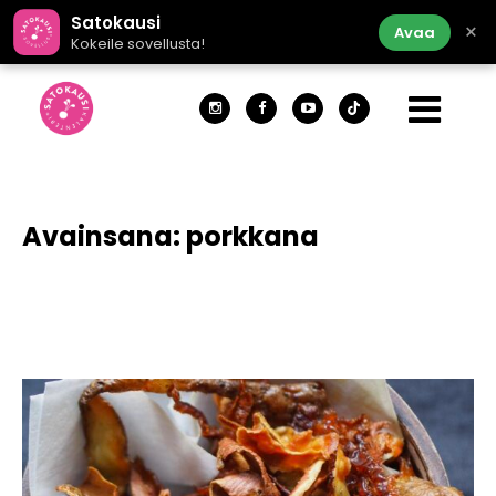
Satokausi
×
Avaa
Kokeile sovellusta!
Avainsana:
porkkana