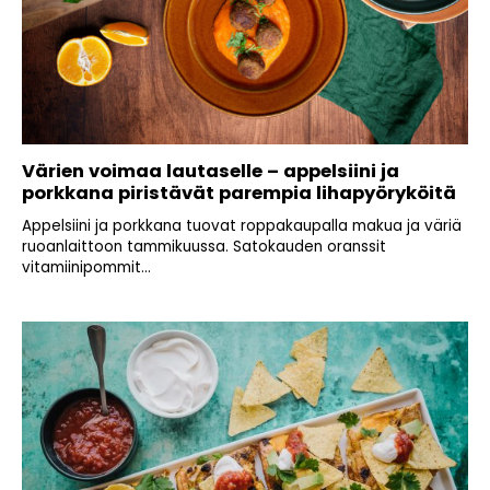
Värien voimaa lautaselle – appelsiini ja
porkkana piristävät parempia lihapyöryköitä
Appelsiini ja porkkana tuovat roppakaupalla makua ja väriä
ruoanlaittoon tammikuussa. Satokauden oranssit
vitamiinipommit...