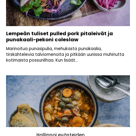
Lempeän tuliset pulled pork pitaleivät ja
punakaali-pekoni coleslaw
Marinoitua punasipulia, mehukasta punakaalia,
tirskahtelevia talviomenoita ja pitkään uunissa muhinutta
kotimaista possunlihaa. Kun lisäät...
Hallinnoi evästeiden