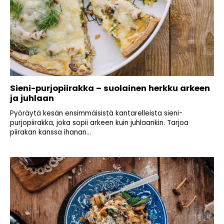
Sieni-purjopiirakka – suolainen herkku arkeen
ja juhlaan
Pyöräytä kesän ensimmäisistä kantarelleista sieni-
purjopiirakka, joka sopii arkeen kuin juhlaankin. Tarjoa
piirakan kanssa ihanan...