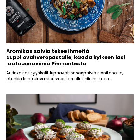
Aromikas salvia tekee ihmeitä
suppilovahveropastalle, kaada kylkeen lasi
laatupunaviiniä Piemontesta
Aurinkoiset syyskelit lupaavat onnenpäiviä sienifaneille,
etenkin kun kuluva sienivuosi on ollut niin huikean...