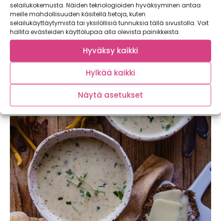
selailukokemusta. Näiden teknologioiden hyväksyminen antaa
meille mahdollisuuden käsitellä tietoja, kuten
selailukäyttäytymistä tai yksilöllisiä tunnuksia tällä sivustolla. Voit
hallita evästeiden käyttölupaa alla olevista painikkeista.
Hyväksy kaikki
FREX – täydellisen perunan tarina
Hylkää kaikki
Peruna on taas muodissa eikä ihme, onhan suomalaisen
perunan maku aivan omaa luokkaansa! FREX-perunat...
Näytä asetukset