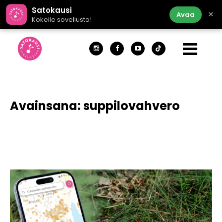
Satokausi
×
Avaa
Kokeile sovellusta!
Avainsana:
suppilovahvero