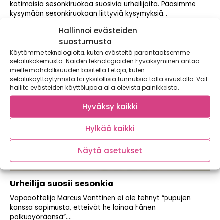
kotimaisia sesonkiruokaa suosivia urheilijoita. Pääsimme
kysymään sesonkiruokaan liittyviä kysymyksiä...
Hallinnoi evästeiden
suostumusta
Käytämme teknologioita, kuten evästeitä parantaaksemme
selailukokemusta. Näiden teknologioiden hyväksyminen antaa
meille mahdollisuuden käsitellä tietoja, kuten
selailukäyttäytymistä tai yksilöllisiä tunnuksia tällä sivustolla. Voit
hallita evästeiden käyttölupaa alla olevista painikkeista.
Hyväksy kaikki
Hylkää kaikki
Näytä asetukset
Urheilija suosii sesonkia
Vapaaottelija Marcus Vänttinen ei ole tehnyt “pupujen
kanssa sopimusta, etteivät he lainaa hänen
polkupyöräänsä”....