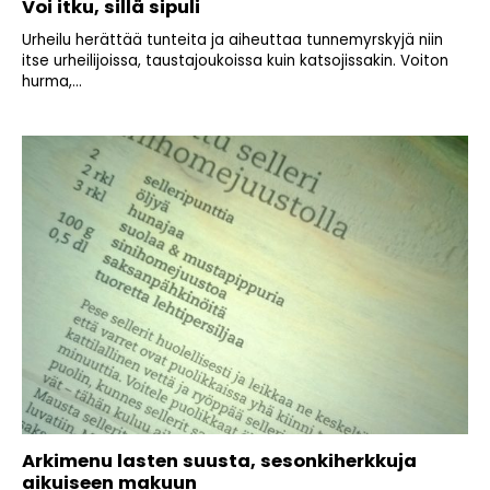
Voi itku, sillä sipuli
Urheilu herättää tunteita ja aiheuttaa tunnemyrskyjä niin
itse urheilijoissa, taustajoukoissa kuin katsojissakin. Voiton
hurma,...
Arkimenu lasten suusta, sesonkiherkkuja
aikuiseen makuun