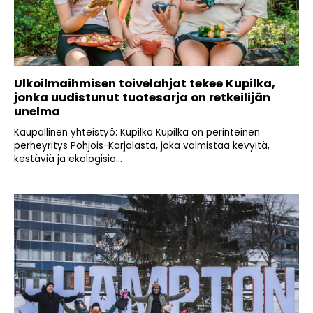
Ulkoilmaihmisen toivelahjat tekee Kupilka,
jonka uudistunut tuotesarja on retkeilijän
unelma
Kaupallinen yhteistyö: Kupilka Kupilka on perinteinen
perheyritys Pohjois-Karjalasta, joka valmistaa kevyitä,
kestäviä ja ekologisia...