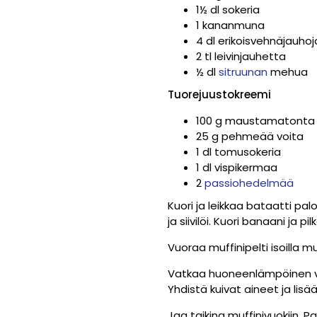
1½ dl sokeria
1 kananmuna
4 dl erikoisvehnäjauhoj
2 tl leivinjauhetta
½ dl
sitruunan
mehua
Tuorejuustokreemi
100 g maustamatonta 
25 g pehmeää voita
1 dl tomusokeria
1 dl vispikermaa
2
passiohedelmää
Kuori ja leikkaa bataatti palo
ja siivilöi. Kuori banaani ja 
Vuoraa muffinipelti isoilla muf
Vatkaa huoneenlämpöinen voi
Yhdistä kuivat aineet ja li
Jaa taikina muffinivuokiin. 