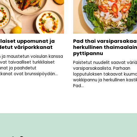
ilaiset uppomunat ja
Pad thai varsiparsakaal
etut väriporkkanat
herkullinen thaimaalai
pyttipannu
n ja maustetun voisulan kanssa
avat taivaalliset turkkilaiset
Paistetut nuudelit saavat väri
nat ja paahdetut
varsiparsakaalista. Parhaan
kkanat ovat brunssipöydän...
lopputuloksen takaavat kuum
wokkipannu ja herkullinen kasti
Pad...