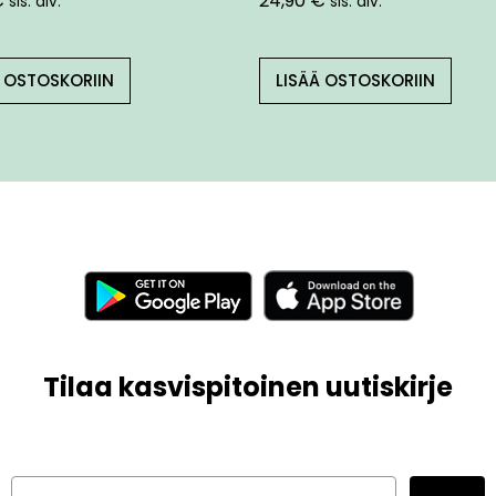
€
24,90
€
sis. alv.
sis. alv.
Ä OSTOSKORIIN
LISÄÄ OSTOSKORIIN
Tilaa kasvispitoinen uutiskirje