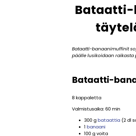
Bataatti-
täytel
Bataatti-banaanimuffinit so
päälle lusikoidaan raikasta 
Bataatti-bana
8 kappaletta
Valmistusaika: 60 min
300 g
bataattia
(2 dl 
1
banaani
100 g voita