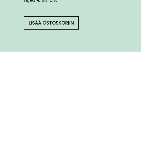
19,90
€
sis. alv.
LISÄÄ OSTOSKORIIN