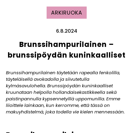
ARKIRUOKA
6.8.2024
Brunssihampurilainen –
brunssipöydän kuninkaalliset
Brunssihampurilainen täytetään rapealla fenkolilla,
täyteläisellä avokadolla ja siivutetulla
kylmäsavulohella. Brunssipöydän kuninkaalliset
kruunataan helpolla hollandaisekastikkeella sekä
paistinpannulla kypsennetyillä uppomunilla. Emme
liioittele lainkaan, kun kerromme, että tässä on
makuyhdistelmä, joka todella vie kielen mennessään.