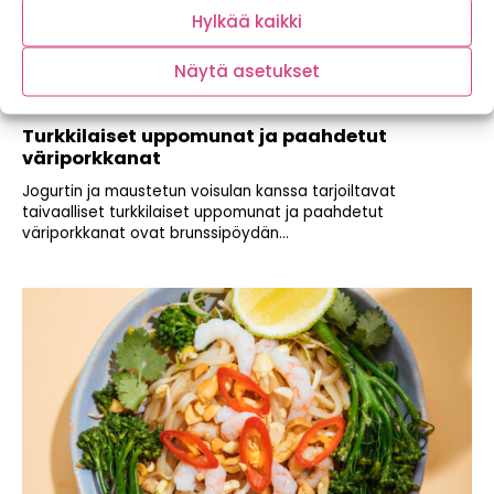
Hylkää kaikki
Näytä asetukset
Turkkilaiset uppomunat ja paahdetut
väriporkkanat
Jogurtin ja maustetun voisulan kanssa tarjoiltavat
taivaalliset turkkilaiset uppomunat ja paahdetut
väriporkkanat ovat brunssipöydän...