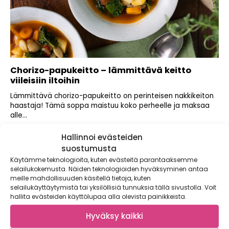
Chorizo-papukeitto – lämmittävä keitto
viileisiin iltoihin
Lämmittävä chorizo-papukeitto on perinteisen nakkikeiton
haastaja! Tämä soppa maistuu koko perheelle ja maksaa
alle...
Hallinnoi evästeiden
suostumusta
Käytämme teknologioita, kuten evästeitä parantaaksemme
selailukokemusta. Näiden teknologioiden hyväksyminen antaa
meille mahdollisuuden käsitellä tietoja, kuten
selailukäyttäytymistä tai yksilöllisiä tunnuksia tällä sivustolla. Voit
hallita evästeiden käyttölupaa alla olevista painikkeista.
Hyväksy kaikki