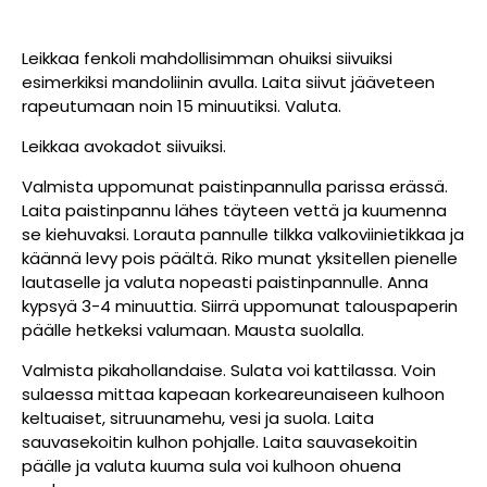
Leikkaa fenkoli mahdollisimman ohuiksi siivuiksi
esimerkiksi mandoliinin avulla. Laita siivut jääveteen
rapeutumaan noin 15 minuutiksi. Valuta.
Leikkaa avokadot siivuiksi.
Valmista uppomunat paistinpannulla parissa erässä.
Laita paistinpannu lähes täyteen vettä ja kuumenna
se kiehuvaksi. Lorauta pannulle tilkka valkoviinietikkaa ja
käännä levy pois päältä. Riko munat yksitellen pienelle
lautaselle ja valuta nopeasti paistinpannulle. Anna
kypsyä 3-4 minuuttia. Siirrä uppomunat talouspaperin
päälle hetkeksi valumaan. Mausta suolalla.
Valmista pikahollandaise. Sulata voi kattilassa. Voin
sulaessa mittaa kapeaan korkeareunaiseen kulhoon
keltuaiset, sitruunamehu, vesi ja suola. Laita
sauvasekoitin kulhon pohjalle. Laita sauvasekoitin
päälle ja valuta kuuma sula voi kulhoon ohuena