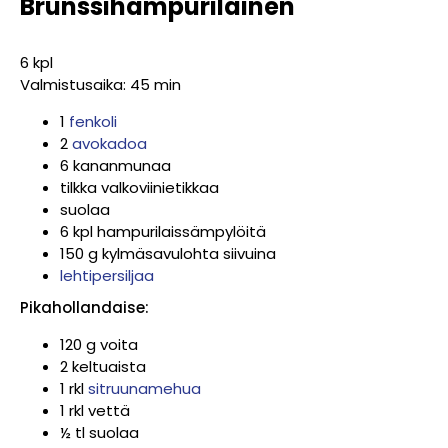
Brunssihampurilainen
6 kpl
Valmistusaika: 45 min
1
fenkoli
2
avokadoa
6 kananmunaa
tilkka valkoviinietikkaa
suolaa
6 kpl hampurilaissämpylöitä
150 g kylmäsavulohta siivuina
lehtipersiljaa
Pikahollandaise:
120 g voita
2 keltuaista
1 rkl
sitruunamehua
1 rkl vettä
½ tl suolaa