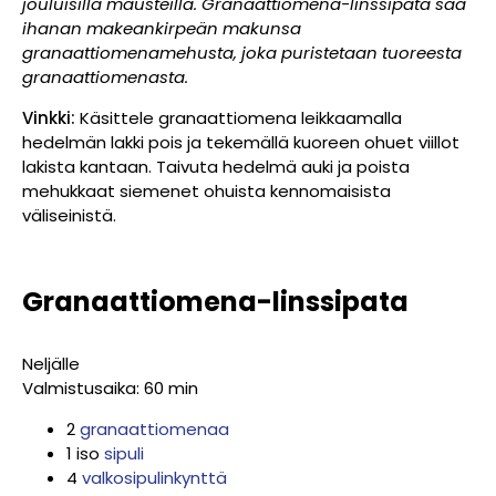
jouluisilla mausteilla. Granaattiomena-linssipata saa
ihanan makeankirpeän makunsa
granaattiomenamehusta, joka puristetaan tuoreesta
granaattiomenasta.
Vinkki:
Käsittele granaattiomena leikkaamalla
hedelmän lakki pois ja tekemällä kuoreen ohuet viillot
lakista kantaan. Taivuta hedelmä auki ja poista
mehukkaat siemenet ohuista kennomaisista
väliseinistä.
Granaattiomena-linssipata
Neljälle
Valmistusaika: 60 min
2
granaattiomenaa
1 iso
sipuli
4
valkosipulinkynttä