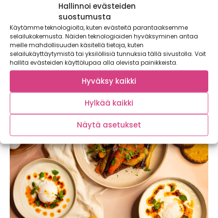
Hallinnoi evästeiden
suostumusta
Käytämme teknologioita, kuten evästeitä parantaaksemme
Chorizo-papukeitto – lämmittävä keitto
selailukokemusta. Näiden teknologioiden hyväksyminen antaa
viileisiin iltoihin
meille mahdollisuuden käsitellä tietoja, kuten
selailukäyttäytymistä tai yksilöllisiä tunnuksia tällä sivustolla. Voit
Lämmittävä chorizo-papukeitto on perinteisen nakkikeiton
hallita evästeiden käyttölupaa alla olevista painikkeista.
haastaja! Tämä soppa maistuu koko perheelle ja maksaa
alle...
Hyväksy kaikki
Hylkää kaikki
Näytä asetukset