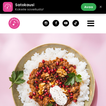
Satokausi
×
Avaa
Kokeile sovellusta!