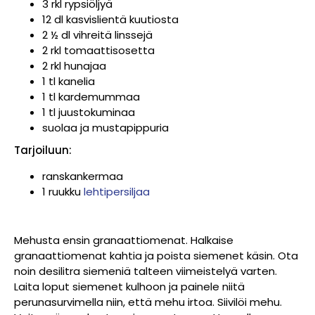
3 rkl rypsiöljyä
12 dl kasvislientä kuutiosta
2 ½ dl vihreitä linssejä
2 rkl tomaattisosetta
2 rkl hunajaa
1 tl kanelia
1 tl kardemummaa
1 tl juustokuminaa
suolaa ja mustapippuria
Tarjoiluun:
ranskankermaa
1 ruukku
lehtipersiljaa
Mehusta ensin granaattiomenat. Halkaise
granaattiomenat kahtia ja poista siemenet käsin. Ota
noin desilitra siemeniä talteen viimeistelyä varten.
Laita loput siemenet kulhoon ja painele niitä
perunasurvimella niin, että mehu irtoa. Siivilöi mehu.