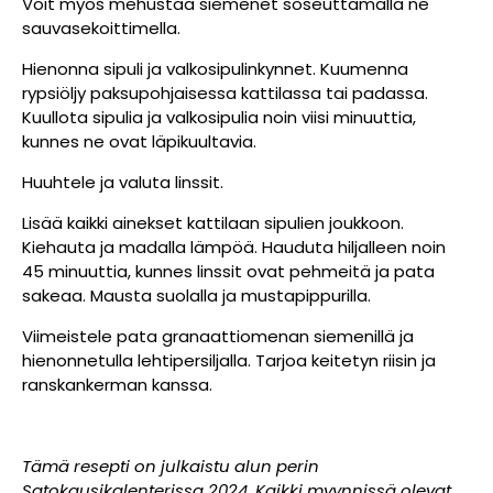
Voit myös mehustaa siemenet soseuttamalla ne
sauvasekoittimella.
Hienonna sipuli ja valkosipulinkynnet. Kuumenna
rypsiöljy paksupohjaisessa kattilassa tai padassa.
Kuullota sipulia ja valkosipulia noin viisi minuuttia,
kunnes ne ovat läpikuultavia.
Huuhtele ja valuta linssit.
Lisää kaikki ainekset kattilaan sipulien joukkoon.
Kiehauta ja madalla lämpöä. Hauduta hiljalleen noin
45 minuuttia, kunnes linssit ovat pehmeitä ja pata
sakeaa. Mausta suolalla ja mustapippurilla.
Viimeistele pata granaattiomenan siemenillä ja
hienonnetulla lehtipersiljalla. Tarjoa keitetyn riisin ja
ranskankerman kanssa.
Tämä resepti on julkaistu alun perin
Satokausikalenterissa 2024. Kaikki myynnissä olevat