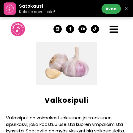
Satokausi
×
Avaa
Kokeile sovellusta!
Valkosipuli
Valkosipuli on voimakastuoksuinen ja -makuinen
sipulikasvi, joka koostuu useista kuoren ympäröimistä
kynsistä. Saatavilla on myös yksikyntisiä valkosipuleita.