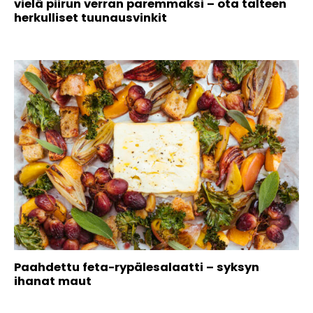
vielä piirun verran paremmaksi – ota talteen
herkulliset tuunausvinkit
Paahdettu feta-rypälesalaatti – syksyn
ihanat maut