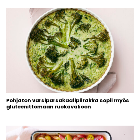
Pohjaton varsiparsakaalipiirakka sopii myös
gluteenittomaan ruokavalioon