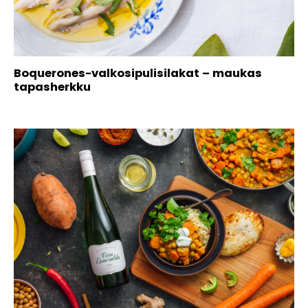
Boquerones-valkosipulisilakat – maukas
tapasherkku