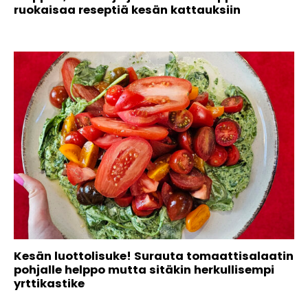
ruokaisaa reseptiä kesän kattauksiin
Kesän luottolisuke! Surauta tomaattisalaatin
pohjalle helppo mutta sitäkin herkullisempi
yrttikastike