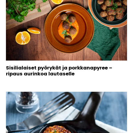
Sisilialaiset pyörykät ja porkkanapyree –
ripaus aurinkoa lautaselle