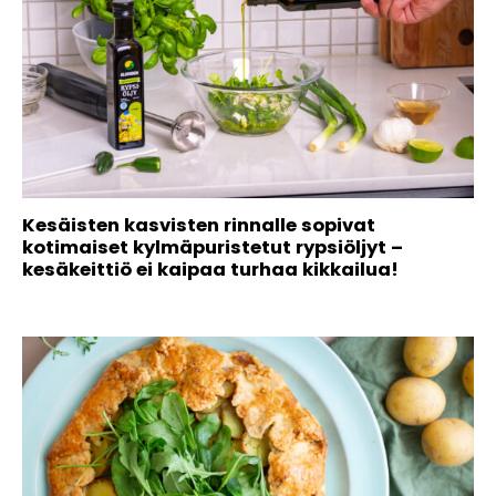
Kesäisten kasvisten rinnalle sopivat
kotimaiset kylmäpuristetut rypsiöljyt –
kesäkeittiö ei kaipaa turhaa kikkailua!