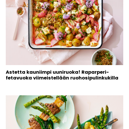
Astetta kauniimpi uuniruoka! Raparperi-
fetavuoka viimeistellään ruohosipulinkukilla