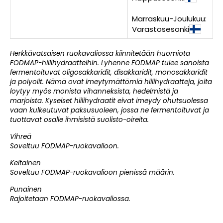
Marraskuu-Joulukuu:
Varastosesonki
Herkkävatsaisen ruokavaliossa kiinnitetään huomiota
FODMAP-hiilihydraatteihin. Lyhenne FODMAP tulee sanoista
fermentoituvat oligosakkaridit, disakkaridit, monosakkaridit
ja polyolit. Nämä ovat imeytymättömiä hiilihydraatteja, joita
loytyy myös monista vihanneksista, hedelmistä ja
marjoista. Kyseiset hiilihydraatit eivat imeydy ohutsuolessa
vaan kulkeutuvat paksusuoleen, jossa ne fermentoituvat ja
tuottavat osalle ihmisistä suolisto-oireita.
Vihreä
Soveltuu FODMAP-ruokavalioon.
Keltainen
Soveltuu FODMAP-ruokavalioon pienissä määrin.
Punainen
Rajoitetaan FODMAP-ruokavaliossa.