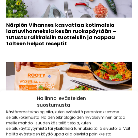
Närpiön Vihannes kasvattaa kotimaisia
laatuvihanneksia kesän ruokapöytään –
tutustu raikkaisiin tuotteisiin ja nappaa
talteen helpot reseptit
Hallinnoi evästeiden
suostumusta
Käytämme teknologioita, kuten evästeitä parantaaksemme
selailukokemusta. Näiden teknologioiden hyväksyminen antaa
meille mahdollisuuden käsitellä tietoja, kuten
selailukäyttäytymistä tai yksilöllisiä tunnuksia tällä sivustolla. Voit
hallita evästeiden käyttölupaa alla olevista painikkeista.