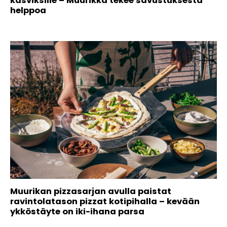
kasviksille – Muurikka tekee savustuksesta
helppoa
Muurikan pizzasarjan avulla paistat
ravintolatason pizzat kotipihalla – kevään
ykköstäyte on iki-ihana parsa