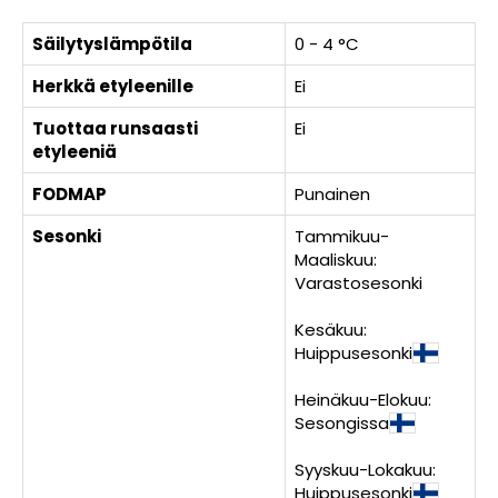
Säilytyslämpötila
0 - 4 °C
Herkkä etyleenille
Ei
Tuottaa runsaasti
Ei
etyleeniä
FODMAP
Punainen
Sesonki
Tammikuu-
Maaliskuu:
Varastosesonki
Kesäkuu:
Huippusesonki
Heinäkuu-Elokuu:
Sesongissa
Syyskuu-Lokakuu:
Huippusesonki