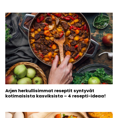
Arjen herkullisimmat reseptit syntyvät
kotimaisista kasviksista – 4 resepti-ideaa!