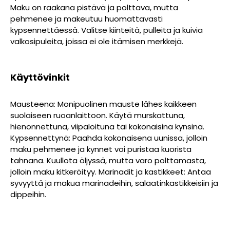
Maku on raakana pistävä ja polttava, mutta
pehmenee ja makeutuu huomattavasti
kypsennettäessä. Valitse kiinteitä, pulleita ja kuivia
valkosipuleita, joissa ei ole itämisen merkkejä.
Käyttövinkit
Mausteena: Monipuolinen mauste lähes kaikkeen
suolaiseen ruoanlaittoon. Käytä murskattuna,
hienonnettuna, viipaloituna tai kokonaisina kynsinä.
Kypsennettynä: Paahda kokonaisena uunissa, jolloin
maku pehmenee ja kynnet voi puristaa kuorista
tahnana. Kuullota öljyssä, mutta varo polttamasta,
jolloin maku kitkeröityy. Marinadit ja kastikkeet: Antaa
syvyyttä ja makua marinadeihin, salaatinkastikkeisiin ja
dippeihin.