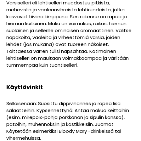
Varsiselleri eli lehtiselleri muodostuu pitkistä,
mehevistä ja vaaleanvihreistä lehtiruodeista, jotka
kasvavat tiiviinä kimppuna. Sen rakenne on rapea ja
hieman kuituinen. Maku on voimakas, raikas, hieman
suolainen ja sellerille ominaisen aromaattinen. Valitse
napakoita, vaaleita ja virheettömiä varsia, joiden
lehdet (jos mukana) ovat tuoreen näköiset.
Taittaessa varren tulisi napsahtaa. Kotimainen
lehtiselleri on maultaan voimakkaampaa ja väriltään
tummempaa kuin tuontiselleri.
Käyttövinkit
Sellaisenaan: Suosittu dippivihannes ja rapea lisä
salaatteihin. Kypsennettynä: Antaa makua keittoihin
(esim. mirepoix-pohja porkkanan ja sipulin kanssa),
patoihin, muhennoksiin ja kastikkeisiin. Juomat:
Käytetään esimerkiksi Bloody Mary -drinkeissä tai
vihermehuissa.