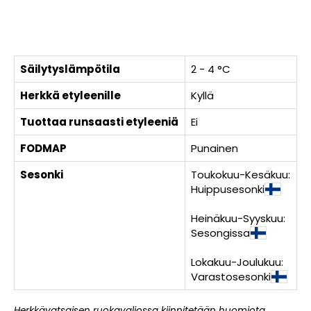
Säilytyslämpötila
2 - 4 °C
Herkkä etyleenille
Kyllä
Tuottaa runsaasti etyleeniä
Ei
FODMAP
Punainen
Sesonki
Toukokuu-Kesäkuu:
Huippusesonki
Heinäkuu-Syyskuu:
Sesongissa
Lokakuu-Joulukuu:
Varastosesonki
Herkkävatsaisen ruokavaliossa kiinnitetään huomiota