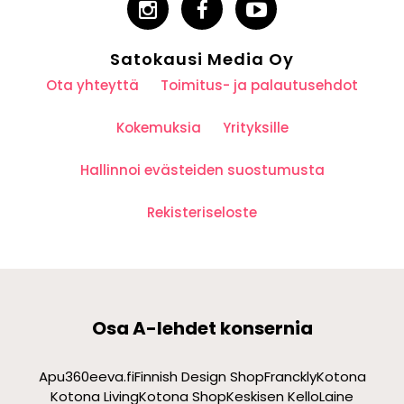
Satokausi Media Oy
Ota yhteyttä
Toimitus- ja palautusehdot
Kokemuksia
Yrityksille
Hallinnoi evästeiden suostumusta
Rekisteriseloste
Osa A-lehdet konsernia
Apu360
eeva.fi
Finnish Design Shop
Franckly
Kotona
Kotona Living
Kotona Shop
Keskisen Kello
Laine