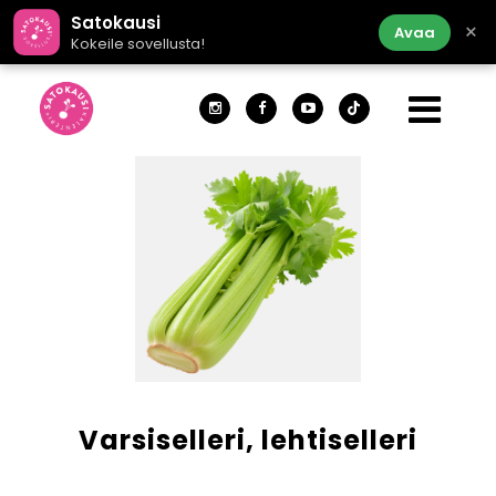
Satokausi
×
Avaa
Kokeile sovellusta!
Varsiselleri, lehtiselleri