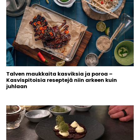
Talven maukkaita kasviksia ja poroa –
Kasvispitoisia reseptejä niin arkeen kuin
juhlaan