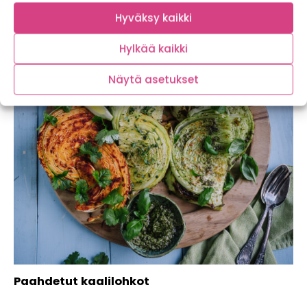
Rings-seppele piparjuuridipillä sekä wrapit
Hyväksy kaikki
Kukkakaaliwingseillä ja
bataattihummuksella
Hylkää kaikki
Näytä asetukset
Paahdetut kaalilohkot