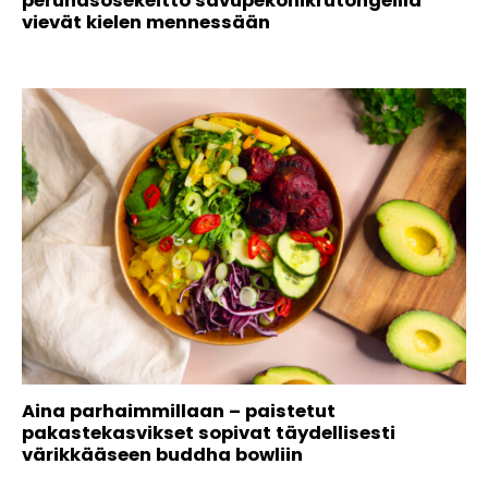
perunasosekeitto savupekonikrutongeilla
vievät kielen mennessään
Aina parhaimmillaan – paistetut
pakastekasvikset sopivat täydellisesti
värikkääseen buddha bowliin