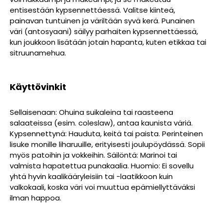
entisestään kypsennettäessä. Valitse kiinteä,
painavan tuntuinen ja väriltään syvä kerä. Punainen
väri (antosyaani) säilyy parhaiten kypsennettäessä,
kun joukkoon lisätään jotain hapanta, kuten etikkaa tai
sitruunamehua.
Käyttövinkit
Sellaisenaan: Ohuina suikaleina tai raasteena
salaateissa (esim. coleslaw), antaa kaunista väriä.
Kypsennettynä: Hauduta, keitä tai paista. Perinteinen
lisuke monille liharuuille, erityisesti joulupöydässä. Sopii
myös patoihin ja vokkeihin. Säilöntä: Marinoi tai
valmista hapatettua punakaalia. Huomio: Ei sovellu
yhtä hyvin kaalikääryleisiin tai -laatikkoon kuin
valkokaali, koska väri voi muuttua epämiellyttäväksi
ilman happoa.