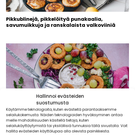
Pikkublinejä, pikkelöityä punakaalia,
savumuikkuja ja ranskalaista valkoviiniä
Hallinnoi evästeiden
suostumusta
Käytämme teknologioita, kuten evästeitä parantaaksemme
selailukokemusta. Näiden teknologioiden hyväksyminen antaa
meille mahdollisuuden käsitellä tietoja, kuten
selailukäyttäytymistä tai yksilöllisiä tunnuksia tällä sivustolla. Voit
hallita evästeiden käyttölupaa alla olevista painikkeista.
Helppoa herkuttelua: salaatti uunijuureksista,