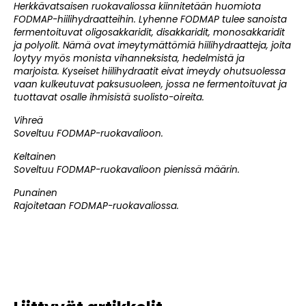
Herkkävatsaisen ruokavaliossa kiinnitetään huomiota
FODMAP-hiilihydraatteihin. Lyhenne FODMAP tulee sanoista
fermentoituvat oligosakkaridit, disakkaridit, monosakkaridit
ja polyolit. Nämä ovat imeytymättömiä hiilihydraatteja, joita
loytyy myös monista vihanneksista, hedelmistä ja
marjoista. Kyseiset hiilihydraatit eivat imeydy ohutsuolessa
vaan kulkeutuvat paksusuoleen, jossa ne fermentoituvat ja
tuottavat osalle ihmisistä suolisto-oireita.
Vihreä
Soveltuu FODMAP-ruokavalioon.
Keltainen
Soveltuu FODMAP-ruokavalioon pienissä määrin.
Punainen
Rajoitetaan FODMAP-ruokavaliossa.