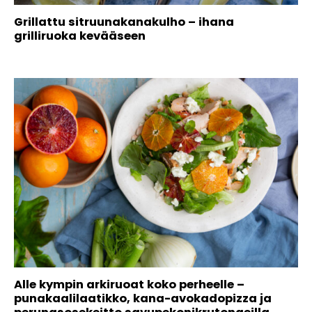
Grillattu sitruunakanakulho – ihana
grilliruoka kevääseen
Alle kympin arkiruoat koko perheelle –
punakaalilaatikko, kana-avokadopizza ja