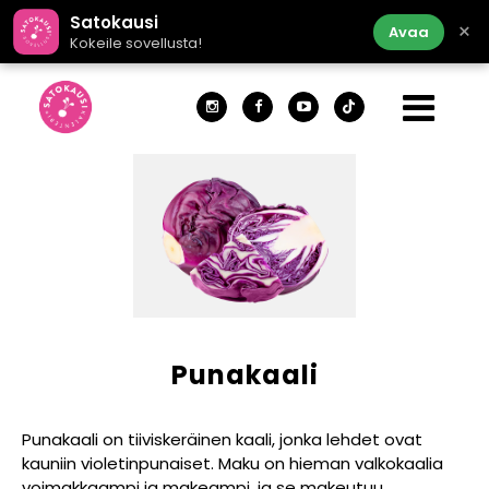
Satokausi
×
Avaa
Kokeile sovellusta!
Punakaali
Punakaali on tiiviskeräinen kaali, jonka lehdet ovat
kauniin violetinpunaiset. Maku on hieman valkokaalia
voimakkaampi ja makeampi, ja se makeutuu