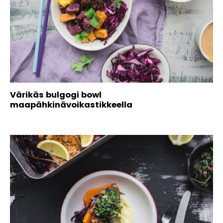
Värikäs bulgogi bowl
maapähkinävoikastikkeella