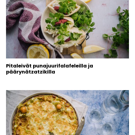
Pitaleivät punajuurifalafeleilla ja
päärynätzatzikilla