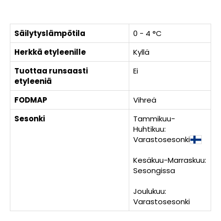
Säilytyslämpötila
0 - 4 °C
Herkkä etyleenille
Kyllä
Tuottaa runsaasti
Ei
etyleeniä
FODMAP
Vihreä
Sesonki
Tammikuu-
Huhtikuu:
Varastosesonki
Kesäkuu-Marraskuu:
Sesongissa
Joulukuu:
Varastosesonki