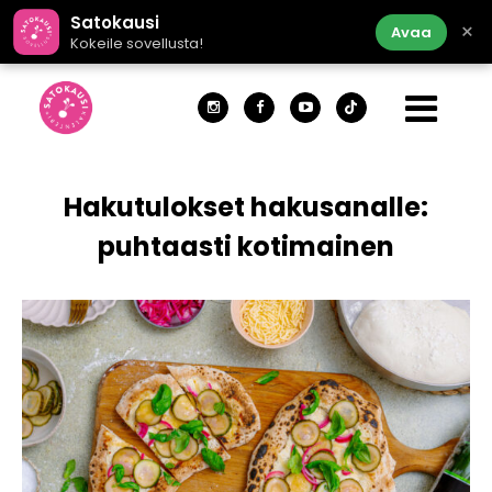
Satokausi
×
Avaa
Kokeile sovellusta!
Hakutulokset hakusanalle:
puhtaasti kotimainen