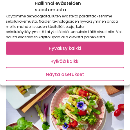
Hallinnoi evästeiden
suostumusta
Käytämme teknologioita, kuten evästeitä parantaaksemme
selailukokemusta. Näiden teknologioiden hyväksyminen antaa
meille mahdollisuuden käsitellä tietoja, kuten
Vitamiinit kotimaisista vihanneksista –
selailukäyttäytymistä tai yksilöllisiä tunnuksia tällä sivustolla. Voit
täsmävinkit talven varalle
hallita evästeiden käyttölupaa alla olevista painikkeista.
Oletko koskaan ajatellut, että myös kotimaiset
Hyväksy kaikki
kasvihuonevihannekset ovat melkoisia vitamiinipommeja?
Tämä talvi on haastavaa...
Hylkää kaikki
Näytä asetukset