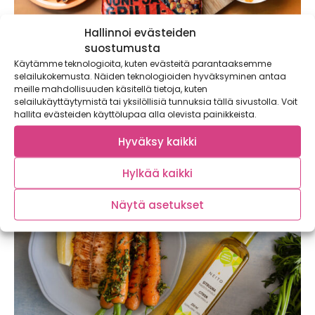
Hallinnoi evästeiden
suostumusta
Käytämme teknologioita, kuten evästeitä parantaaksemme
selailukokemusta. Näiden teknologioiden hyväksyminen antaa
Luottoreseptillä lisää kasviksia arkeen:
meille mahdollisuuden käsitellä tietoja, kuten
lempeän chilisen vegepyttipannun kruunaa
selailukäyttäytymistä tai yksilöllisiä tunnuksia tällä sivustolla. Voit
raikas porkkanasalaatti
hallita evästeiden käyttölupaa alla olevista painikkeista.
Arjen kiireiden pyörteissä nopeille luottoresepteille on aina
Hyväksy kaikki
tilausta. Lempeän chilinen vegepyttipannu valmistuu
rivakasti...
Hylkää kaikki
Näytä asetukset