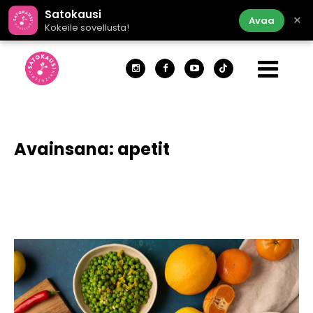
Satokausi
×
Avaa
Kokeile sovellusta!
Avainsana:
apetit