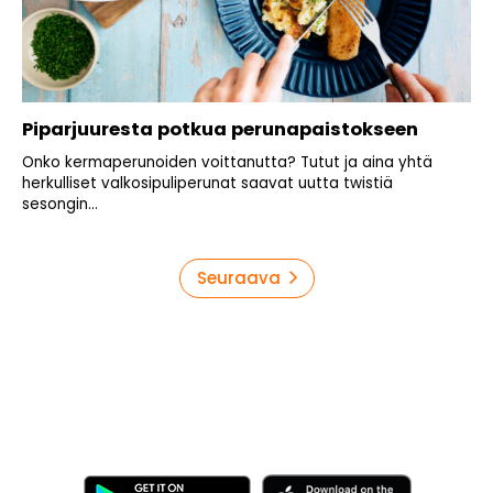
Piparjuuresta potkua perunapaistokseen
Onko kermaperunoiden voittanutta? Tutut ja aina yhtä
herkulliset valkosipuliperunat saavat uutta twistiä
sesongin...
Artikkelien
Seuraava
sivutus