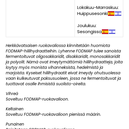
Lokakuu-Marraskuu:
Huippusesonki
Joulukuu:
Sesongissa
Herkkävatsaisen ruokavaliossa kiinnitetään huomiota
FODMAP-hiilihydraatteihin. Lyhenne FODMAP tulee sanoista
fermentoituvat oligosakkaridit, disakkaridit, monosakkaridit
ja polyolit. Nämä ovat imeytymättömiä hiilihydraatteja, joita
loytyy myös monista vihanneksista, hedelmistä ja
marjoista. Kyseiset hiilihydraatit eivat imeydy ohutsuolessa
vaan kulkeutuvat paksusuoleen, jossa ne fermentoituvat ja
tuottavat osalle ihmisistä suolisto-oireita.
Vihreä
Soveltuu FODMAP-ruokavalioon.
Keltainen
Soveltuu FODMAP-ruokavalioon pienissä määrin.
Punainen