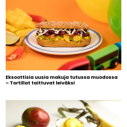
Eksoottisia uusia makuja tutussa muodossa
– Tortillat taittuvat leiväksi