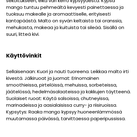
sekoitukseen, eikä väri kerro kypsyydestä. Kypsä
mango tuntuu pehmeältä kevyesti painettaessa ja
tuoksuu makealle ja aromaattiselle, erityisesti
kantapäästä. Malto on syvän keltaista tai oranssia,
mehukasta, makeaa ja kuituista tai sileää. Sisällä on
suuri, litteä kivi.
Käyttövinkit
Sellaisenaan: Kuori ja nauti tuoreena. Leikkaa malto irti
kivestä. Jälkiruoat ja juomat: Erinomainen
smoothieissa, pirtelöissä, mehuissa, sorbeteissa,
jäätelössä, hedelmäsalaateissa ja kakkujen täytteenä.
Suolaiset ruoat: Käytä salsoissa, chutneyissa,
marinadeissa ja aasialaisissa curry- ja riisiruoissa.
Kypsytys: Raaka mango kypsyy huoneenlämmössä
muutamassa päivässä, tarvittaessa paperipussissa.