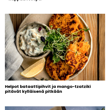
Helpot bataattipihvit ja mango-tzatziki
pitävät kylläisenä pitkään