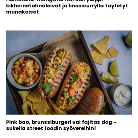
kikhernetahnaleivät ja linssicurrylla täytetyt
munakoisot
Pink bao, brunssiburgeri vai fajitas dog –
sukella street foodin syövereihin!