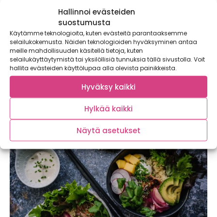
Hallinnoi evästeiden
suostumusta
Käytämme teknologioita, kuten evästeitä parantaaksemme
selailukokemusta. Näiden teknologioiden hyväksyminen antaa
meille mahdollisuuden käsitellä tietoja, kuten
selailukäyttäytymistä tai yksilöllisiä tunnuksia tällä sivustolla. Voit
hallita evästeiden käyttölupaa alla olevista painikkeista.
Hyväksy kaikki
Nokkossmoothie omenapiirakkagranolan
kanssa
Hylkää kaikki
Näytä asetukset