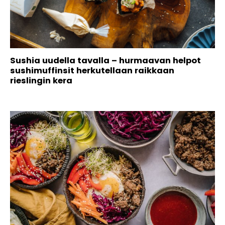
Sushia uudella tavalla – hurmaavan helpot
sushimuffinsit herkutellaan raikkaan
rieslingin kera