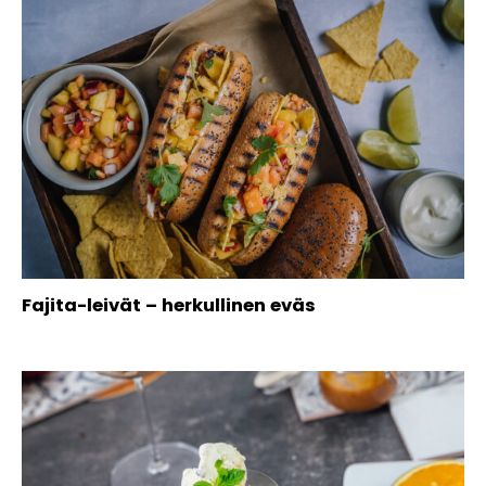
Fajita-leivät – herkullinen eväs