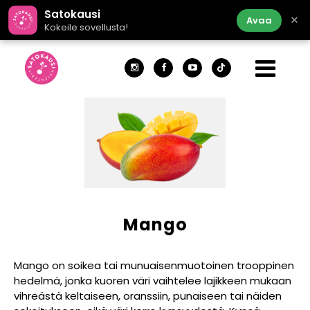
Satokausi
×
Avaa
Kokeile sovellusta!
Mango
Mango on soikea tai munuaisenmuotoinen trooppinen
hedelmä, jonka kuoren väri vaihtelee lajikkeen mukaan
vihreästä keltaiseen, oranssiin, punaiseen tai näiden