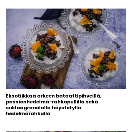
Eksotiikkaa arkeen bataattipihveillä,
passionhedelmä-rahkapullilla sekä
suklaagranolalla höystetyllä
hedelmärahkalla