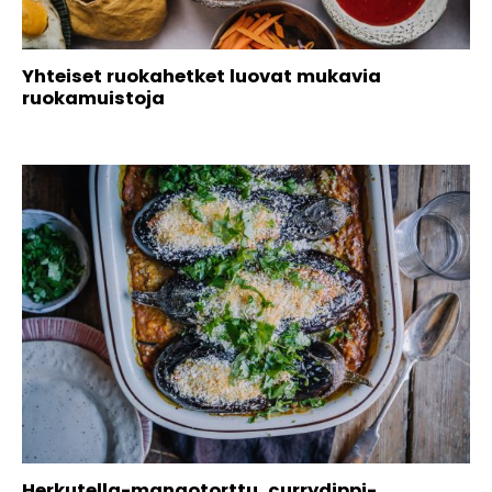
Yhteiset ruokahetket luovat mukavia
ruokamuistoja
Herkutella-mangotorttu, currydippi-