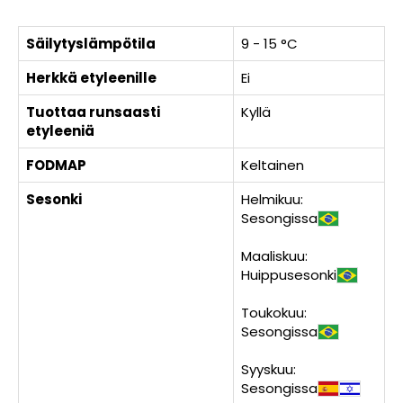
Säilytyslämpötila
9 - 15 °C
Herkkä etyleenille
Ei
Tuottaa runsaasti
Kyllä
etyleeniä
FODMAP
Keltainen
Sesonki
Helmikuu:
Sesongissa
Maaliskuu:
Huippusesonki
Toukokuu:
Sesongissa
Syyskuu:
Sesongissa