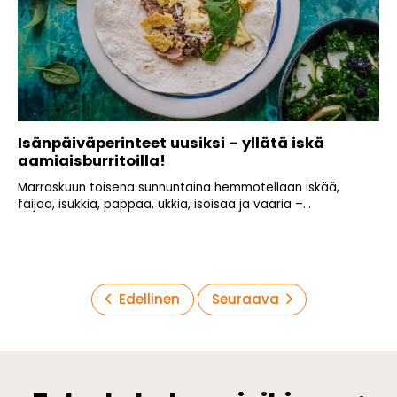
Isänpäiväperinteet uusiksi – yllätä iskä
aamiaisburritoilla!
Marraskuun toisena sunnuntaina hemmotellaan iskää,
faijaa, isukkia, pappaa, ukkia, isoisää ja vaaria –...
Artikkelien
Edellinen
Seuraava
sivutus