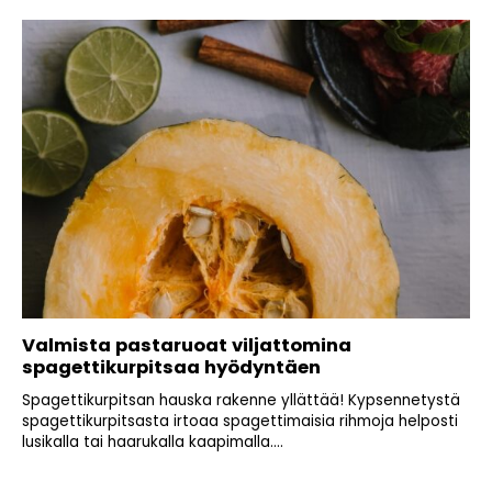
Valmista pastaruoat viljattomina
spagettikurpitsaa hyödyntäen
Spagettikurpitsan hauska rakenne yllättää! Kypsennetystä
spagettikurpitsasta irtoaa spagettimaisia rihmoja helposti
lusikalla tai haarukalla kaapimalla....