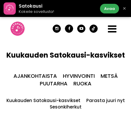
Satokausi
×
Avaa
Kokeile sovellusta!
Kuukauden Satokausi-kasvikset
AJANKOHTAISTA
HYVINVOINTI
METSÄ
PUUTARHA
RUOKA
Kuukauden Satokausi-kasvikset
Parasta juuri nyt
Sesonkiherkut