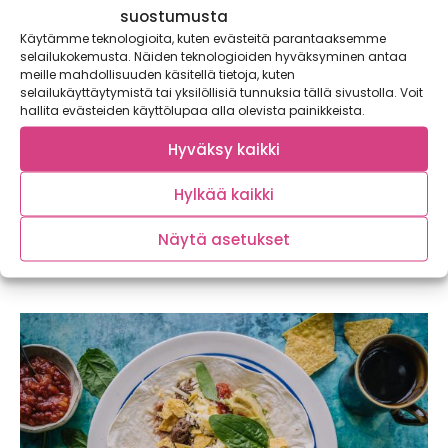
suostumusta
Käytämme teknologioita, kuten evästeitä parantaaksemme
selailukokemusta. Näiden teknologioiden hyväksyminen antaa
meille mahdollisuuden käsitellä tietoja, kuten
selailukäyttäytymistä tai yksilöllisiä tunnuksia tällä sivustolla. Voit
hallita evästeiden käyttölupaa alla olevista painikkeista.
Hyväksy kaikki
Hylkää kaikki
Elokuussa lämmittää chili
Chilit ja kirjava joukko toistaan mielenkiintoisempia
Näytä asetukset
chililajikkeita ovat olleet trendikkäitä jo pitkään.
Innokkaimmat kotipuutarhurit...