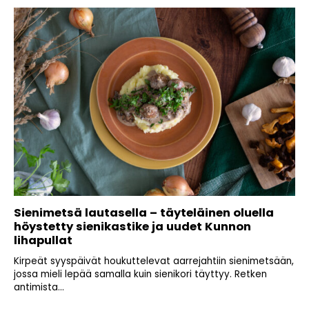
Sienimetsä lautasella – täyteläinen oluella
höystetty sienikastike ja uudet Kunnon
lihapullat
Kirpeät syyspäivät houkuttelevat aarrejahtiin sienimetsään,
jossa mieli lepää samalla kuin sienikori täyttyy. Retken
antimista...