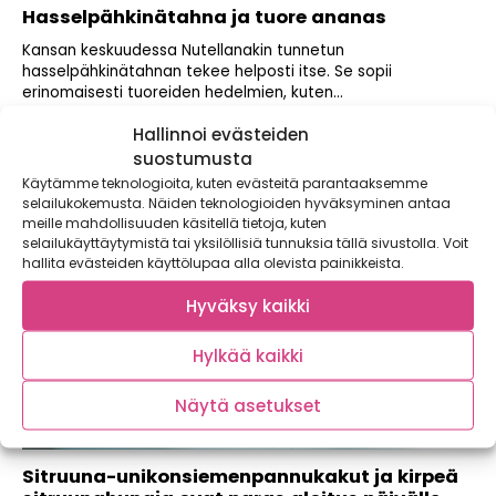
Hasselpähkinätahna ja tuore ananas
Kansan keskuudessa Nutellanakin tunnetun
hasselpähkinätahnan tekee helposti itse. Se sopii
erinomaisesti tuoreiden hedelmien, kuten...
Hallinnoi evästeiden
suostumusta
Käytämme teknologioita, kuten evästeitä parantaaksemme
selailukokemusta. Näiden teknologioiden hyväksyminen antaa
meille mahdollisuuden käsitellä tietoja, kuten
selailukäyttäytymistä tai yksilöllisiä tunnuksia tällä sivustolla. Voit
hallita evästeiden käyttölupaa alla olevista painikkeista.
Hyväksy kaikki
Hylkää kaikki
Näytä asetukset
Sitruuna-unikonsiemenpannukakut ja kirpeä