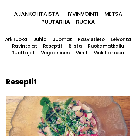
AJANKOHTAISTA
HYVINVOINTI
METSÄ
PUUTARHA
RUOKA
Arkiruoka
Juhla
Juomat
Kasvistieto
Leivonta
Ravintolat
Reseptit
Riista
Ruokamatkailu
Tuottajat
Vegaaninen
Viinit
Vinkit arkeen
Reseptit