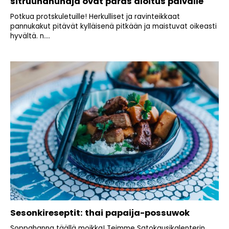
sitruunahunaja ovat paras aloitus päivälle
Potkua protskuletuille! Herkulliset ja ravinteikkaat
pannukakut pitävät kylläisenä pitkään ja maistuvat oikeasti
hyvältä. n....
Sesonkireseptit: thai papaija-possuwok
Soppahanna täällä moikka! Teimme Satokausikalenterin