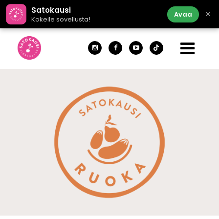
Satokausi
×
Avaa
Kokeile sovellusta!