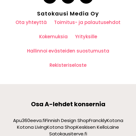
Satokausi Media Oy
Ota yhteyttä
Toimitus- ja palautusehdot
Kokemuksia
Yrityksille
Hallinnoi evästeiden suostumusta
Rekisteriseloste
Osa A-lehdet konsernia
Apu360
eeva.fi
Finnish Design Shop
Franckly
Kotona
Kotona Living
Kotona Shop
Keskisen Kello
Laine
Satokausi
terve.fi