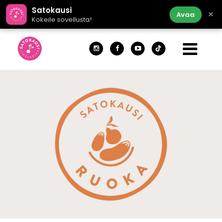
Satokausi
×
Avaa
Kokeile sovellusta!