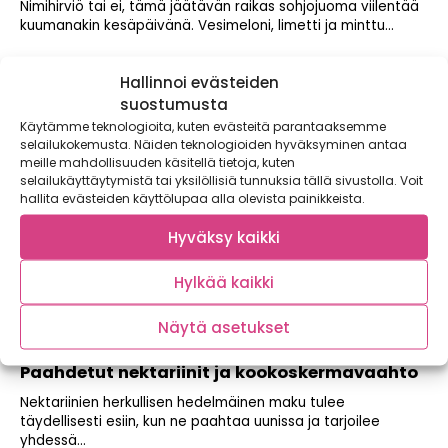
Nimihirviö tai ei, tämä jäätävän raikas sohjojuoma viilentää
kuumanakin kesäpäivänä. Vesimeloni, limetti ja minttu...
Hallinnoi evästeiden
suostumusta
Käytämme teknologioita, kuten evästeitä parantaaksemme
selailukokemusta. Näiden teknologioiden hyväksyminen antaa
meille mahdollisuuden käsitellä tietoja, kuten
selailukäyttäytymistä tai yksilöllisiä tunnuksia tällä sivustolla. Voit
hallita evästeiden käyttölupaa alla olevista painikkeista.
Hyväksy kaikki
Hylkää kaikki
Näytä asetukset
Paahdetut nektariinit ja kookoskermavaahto
Nektariinien herkullisen hedelmäinen maku tulee
täydellisesti esiin, kun ne paahtaa uunissa ja tarjoilee
yhdessä...