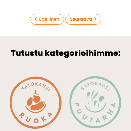
Artikkelien
Edellinen
Seuraava
sivutus
Tutustu kategorioihimme: