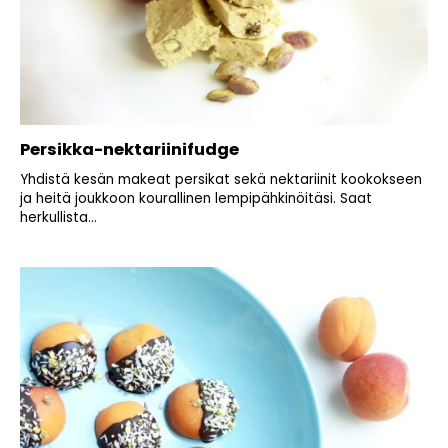
Persikka-nektariinifudge
Yhdistä kesän makeat persikat sekä nektariinit kookokseen
ja heitä joukkoon kourallinen lempipähkinöitäsi. Saat
herkullista...