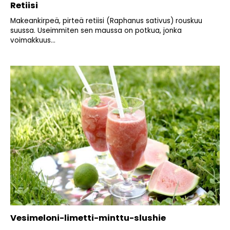
Retiisi
Makeankirpeä, pirteä retiisi (Raphanus sativus) rouskuu
suussa. Useimmiten sen maussa on potkua, jonka
voimakkuus...
Vesimeloni-limetti-minttu-slushie