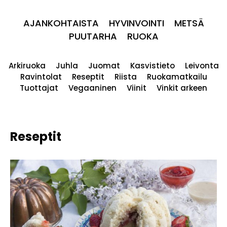
AJANKOHTAISTA
HYVINVOINTI
METSÄ
PUUTARHA
RUOKA
Arkiruoka
Juhla
Juomat
Kasvistieto
Leivonta
Ravintolat
Reseptit
Riista
Ruokamatkailu
Tuottajat
Vegaaninen
Viinit
Vinkit arkeen
Reseptit