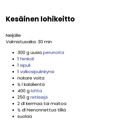
Kesäinen lohikeitto
Neljälle
Valmistusaika: 30 min
300 g uusia
perunoita
1
fenkoli
1
sipuli
1
valkosipulinkynsi
nokare voita
½ l kalalientä
400 g
lohta
250 g
retiisejä
2 dl kermaa tai maitoa
½ dl hienonnettua tilliä
suolaa