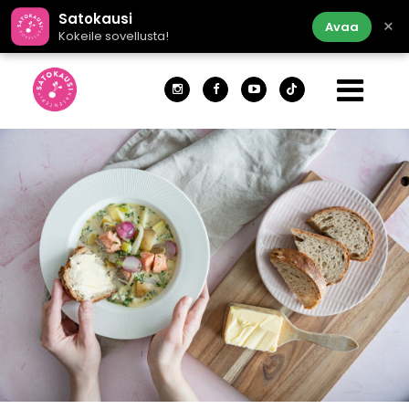
Satokausi
×
Avaa
Kokeile sovellusta!