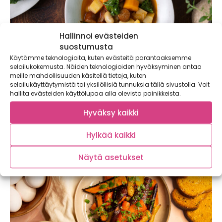
Hallinnoi evästeiden
suostumusta
Käytämme teknologioita, kuten evästeitä parantaaksemme
selailukokemusta. Näiden teknologioiden hyväksyminen antaa
meille mahdollisuuden käsitellä tietoja, kuten
selailukäyttäytymistä tai yksilöllisiä tunnuksia tällä sivustolla. Voit
hallita evästeiden käyttölupaa alla olevista painikkeista.
Chorizo-papukeitto – lämmittävä keitto
viileisiin iltoihin
Hyväksy kaikki
Lämmittävä chorizo-papukeitto on perinteisen nakkikeiton
haastaja! Tämä soppa maistuu koko perheelle ja maksaa
Hylkää kaikki
alle...
Näytä asetukset