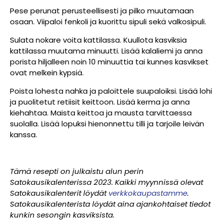
Pese perunat perusteellisesti ja pilko muutamaan
osaan. Viipaloi fenkoli ja kuorittu sipuli sekä valkosipuli.
Sulata nokare voita kattilassa. Kuullota kasviksia
kattilassa muutama minuutti. Lisää kalaliemi ja anna
porista hiljalleen noin 10 minuuttia tai kunnes kasvikset
ovat melkein kypsiä.
Poista lohesta nahka ja paloittele suupaloiksi. Lisää lohi
ja puolitetut retiisit keittoon. Lisää kerma ja anna
kiehahtaa. Maista keittoa ja mausta tarvittaessa
suolalla. Lisää lopuksi hienonnettu tilli ja tarjoile leivän
kanssa.
Tämä resepti on julkaistu alun perin
Satokausikalenterissa 2023. Kaikki myynnissä olevat
Satokausikalenterit löydät
verkkokaupastamme
.
Satokausikalenterista löydät aina ajankohtaiset tiedot
kunkin sesongin kasviksista.