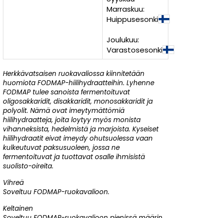
Marraskuu:
Huippusesonki
Joulukuu:
Varastosesonki
Herkkävatsaisen ruokavaliossa kiinnitetään
huomiota FODMAP-hiilihydraatteihin. Lyhenne
FODMAP tulee sanoista fermentoituvat
oligosakkaridit, disakkaridit, monosakkaridit ja
polyolit. Nämä ovat imeytymättömiä
hiilihydraatteja, joita loytyy myös monista
vihanneksista, hedelmistä ja marjoista. Kyseiset
hiilihydraatit eivat imeydy ohutsuolessa vaan
kulkeutuvat paksusuoleen, jossa ne
fermentoituvat ja tuottavat osalle ihmisistä
suolisto-oireita.
Vihreä
Soveltuu FODMAP-ruokavalioon.
Keltainen
Soveltuu FODMAP-ruokavalioon pienissä määrin.