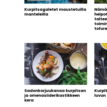
Kurpitsagaletet maustetuilla
Nämä 
manteleilla
helpo
talte
toim
tofure
Sadonkorjuukanaa kurpitsan
Kurpi
ja omenasiiderikastikkeen
luvun
kera