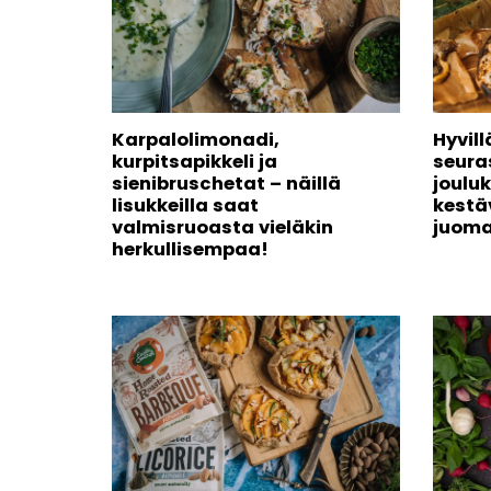
Karpalolimonadi,
Hyvill
kurpitsapikkeli ja
seura
sienibruschetat – näillä
joulu
lisukkeilla saat
kestä
valmisruoasta vieläkin
juoma
herkullisempaa!