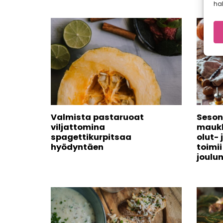
hal
Valmista pastaruoat
Seson
viljattomina
maukk
spagettikurpitsaa
olut- 
hyödyntäen
toimi
joulu