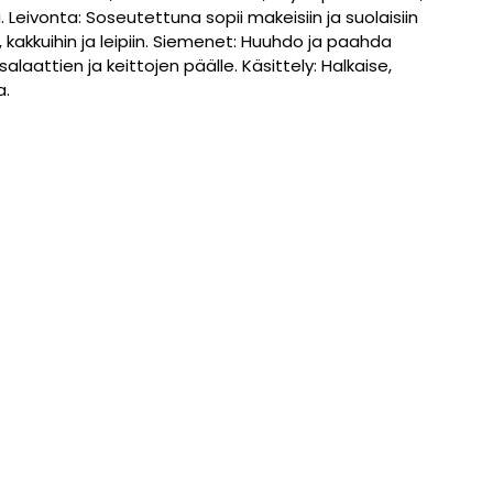
 Leivonta: Soseutettuna sopii makeisiin ja suolaisiin
a), kakkuihin ja leipiin. Siemenet: Huuhdo ja paahda
laattien ja keittojen päälle. Käsittely: Halkaise,
a.