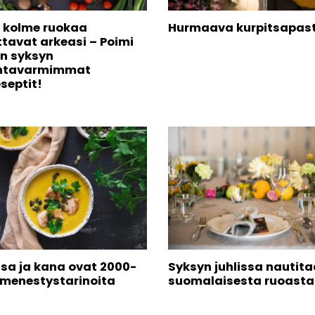
kolme ruokaa
Hurmaava kurpitsapas
ttavat arkeasi – Poimi
en syksyn
intavarmimmat
septit!
tsa ja kana ovat 2000-
Syksyn juhlissa nautit
 menestystarinoita
suomalaisesta ruoasta