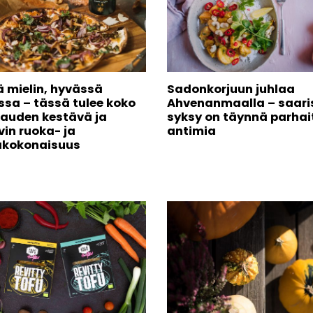
ä mielin, hyvässä
Sadonkorjuun juhlaa
ssa – tässä tulee koko
Ahvenanmaalla – saari
kauden kestävä ja
syksy on täynnä parhai
vin ruoka- ja
antimia
kokonaisuus