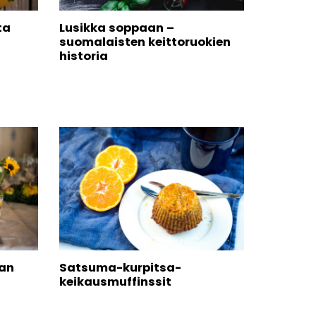
ta
Lusikka soppaan –
suomalaisten keittoruokien
historia
aan
Satsuma-kurpitsa-
keikausmuffinssit