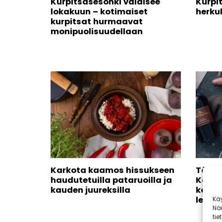
Kurpitsasesonki valaisee
Kurpit
lokakuun – kotimaiset
herkul
kurpitsat hurmaavat
monipuolisuudellaan
Karkota kaamos hissukseen
Täyte
haudutetuilla pataruoilla ja
Kalif
kauden juureksilla
kokei
lempe
Kä
Nä
tie