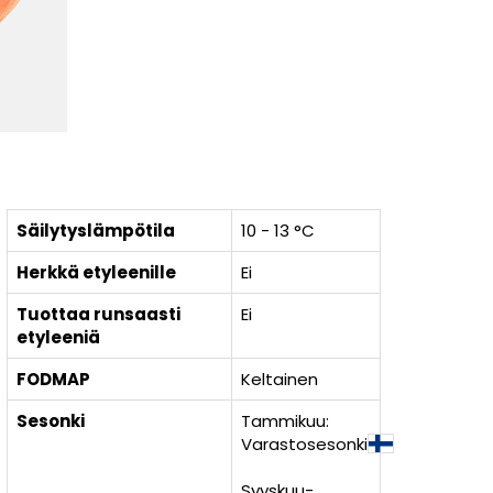
Säilytyslämpötila
10 - 13 °C
Herkkä etyleenille
Ei
Tuottaa runsaasti
Ei
etyleeniä
FODMAP
Keltainen
Sesonki
Tammikuu:
Varastosesonki
Syyskuu-