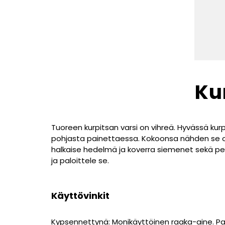
Ku
Tuoreen kurpitsan varsi on vihreä. Hyvässä kurp
pohjasta painettaessa. Kokoonsa nähden se on 
halkaise hedelmä ja koverra siemenet sekä peh
ja paloittele se.
Käyttövinkit
Kypsennettynä: Monikäyttöinen raaka-aine. Paa