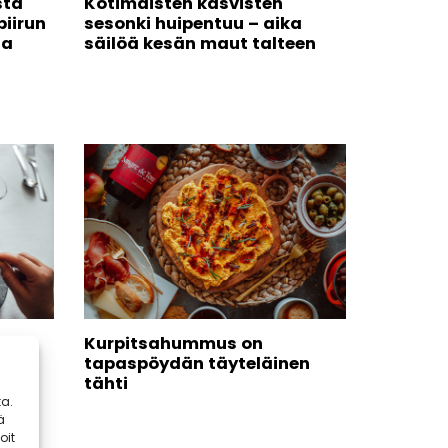
sta
Kotimaisten kasvisten
piirun
sesonki huipentuu – aika
ta
säilöä kesän maut talteen
a
Kurpitsahummus on
t
tapaspöydän täyteläinen
t
tähti
t
a.
ä
a!
oit