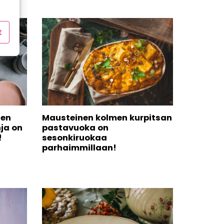
t
nen
Mausteinen kolmen kurpitsan
ja on
pastavuoka on
!
sesonkiruokaa
parhaimmillaan!