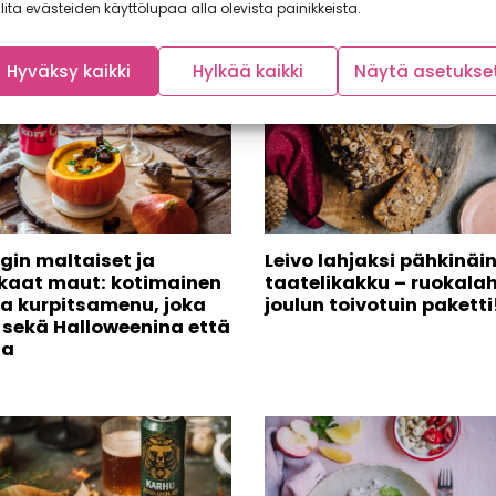
lita evästeiden käyttölupaa alla olevista painikkeista.
Hyväksy kaikki
Hylkää kaikki
Näytä asetukse
gin maltaiset ja
Leivo lahjaksi pähkinäi
aat maut: kotimainen
taatelikakku – ruokalah
ja kurpitsamenu, joka
joulun toivotuin paketti
i sekä Halloweenina että
na