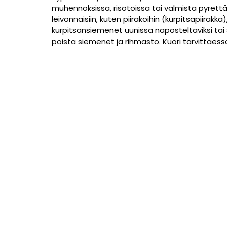
muhennoksissa, risotoissa tai valmista pyrettä.
leivonnaisiin, kuten piirakoihin (kurpitsapiirakk
kurpitsansiemenet uunissa naposteltaviksi tai sa
poista siemenet ja rihmasto. Kuori tarvittaess