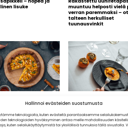
sapikkeli – nopea ja
Rakastettu uunifetapa
linen lisuke
muuntuu helposti vielä 
verran paremmaksi – o
talteen herkulliset
tuunausvinkit
läinen zinfandel kypsyy
Kurpitsan, punajuuren j
Hallinnoi evästeiden suostumusta
ornian auringossa –
persimonin avulla jaksa
le makuparina sesongin
loppuvuoden: Maistuva
ää jättiläistä
annokset saatavilla ny
ytämme teknologioita, kuten evästeitä parantaaksemme selailukokemust
iden teknologioiden hyväksyminen antaa meille mahdollisuuden käsitell
Radisson Blu Hotelleist
toja, kuten selailukäyttäytymistä tai yksilöllisiä tunnuksia tällä sivustolla. V