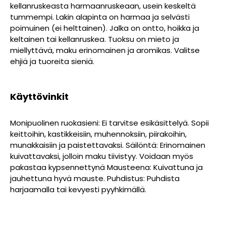
kellanruskeasta harmaanruskeaan, usein keskeltä
tummempi. Lakin alapinta on harmaa ja selvästi
poimuinen (ei helttainen). Jalka on ontto, hoikka ja
keltainen tai kellanruskea. Tuoksu on mieto ja
miellyttävä, maku erinomainen ja aromikas. Valitse
ehjiä ja tuoreita sieniä.
Käyttövinkit
Monipuolinen ruokasieni: Ei tarvitse esikäsittelyä. Sopii
keittoihin, kastikkeisiin, muhennoksiin, piirakoihin,
munakkaisiin ja paistettavaksi. Säilöntä: Erinomainen
kuivattavaksi, jolloin maku tiivistyy. Voidaan myös
pakastaa kypsennettynä Mausteena: Kuivattuna ja
jauhettuna hyvä mauste. Puhdistus: Puhdista
harjaamalla tai kevyesti pyyhkimällä.