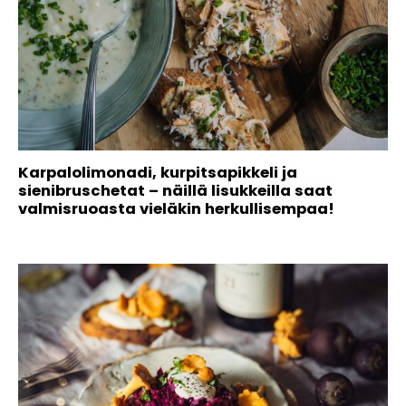
Karpalolimonadi, kurpitsapikkeli ja
sienibruschetat – näillä lisukkeilla saat
valmisruoasta vieläkin herkullisempaa!