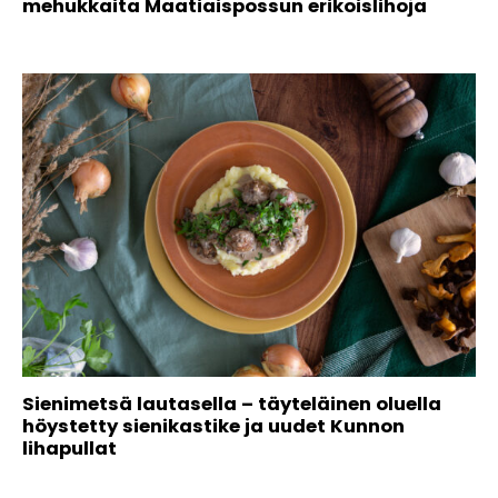
mehukkaita Maatiaispossun erikoislihoja
Sienimetsä lautasella – täyteläinen oluella
höystetty sienikastike ja uudet Kunnon
lihapullat