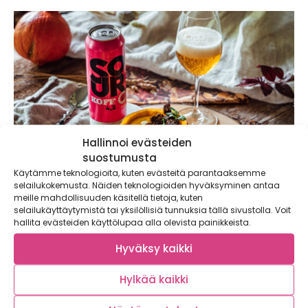
Hallinnoi evästeiden
suostumusta
Käytämme teknologioita, kuten evästeitä parantaaksemme
selailukokemusta. Näiden teknologioiden hyväksyminen antaa
meille mahdollisuuden käsitellä tietoja, kuten
selailukäyttäytymistä tai yksilöllisiä tunnuksia tällä sivustolla. Voit
Sesongin maltaiset ja maukkaat maut:
hallita evästeiden käyttölupaa alla olevista painikkeista.
kotimainen olut- ja kurpitsamenu, joka toimii
sekä Halloweenina että jouluna
Hyväksy kaikki
Hylkää kaikki