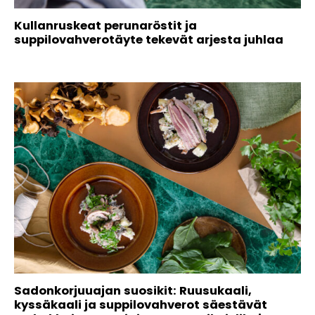
Kullanruskeat perunaröstit ja
suppilovahverotäyte tekevät arjesta juhlaa
Sadonkorjuuajan suosikit: Ruusukaali,
kyssäkaali ja suppilovahverot säestävät