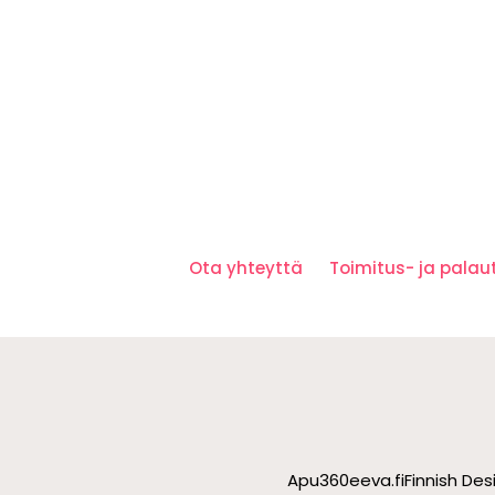
Ota yhteyttä
Toimitus- ja pala
Apu360
eeva.fi
Finnish De