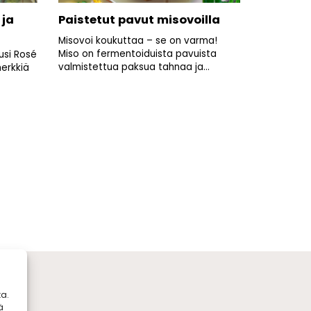
 ja
Paistetut pavut misovoilla
Misovoi koukuttaa – se on varma!
Miso on fermentoiduista pavuista
usi Rosé
valmistettua paksua tahnaa ja...
herkkiä
a.
ä