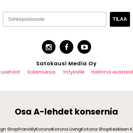
TILAA
Satokausi Media Oy
utusehdot
Kokemuksia
Yrityksille
Hallinnoi eväste
Osa A-lehdet konsernia
sign Shop
Franckly
Kotona
Kotona Living
Kotona Shop
Keskisen K