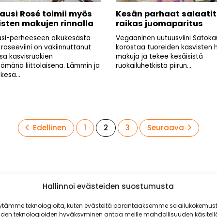
ausi Rosé toimii myös
Kesän parhaat salaatit
isten makujen rinnalla
raikas juomaparitus
si-perheeseen alkukesästä
Vegaaninen uutuusviini Satoka
t roseeviini on vakiinnuttanut
korostaa tuoreiden kasvisten 
sa kasvisruokien
makuja ja tekee kesäisistä
ömänä liittolaisena. Lämmin ja
ruokailuhetkistä piirun...
kesä...
Sivu
Sivu
Sivu
Edellinen
1
2
3
Seuraava
Hallinnoi evästeiden suostumusta
ytämme teknologioita, kuten evästeitä parantaaksemme selailukokemust
iden teknologioiden hyväksyminen antaa meille mahdollisuuden käsitell