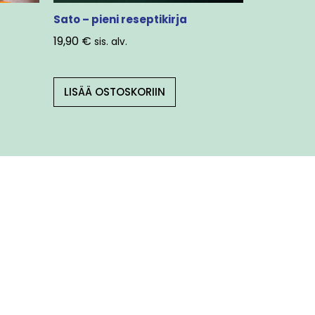
Sato – pieni reseptikirja
19,90
€
sis. alv.
LISÄÄ OSTOSKORIIN