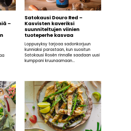
Satokausi Douro Red –
niä –
Kasvisten kaveriksi
suunniteltujen viinien
en
tuoteperhe kasvaa
Loppusyksy tarjoaa sadonkorjuun
kunniaksi parastaan, kun suositun
Satokausi Rosén rinnalle saadaan uusi
saa
kumppani kruunaamaan...