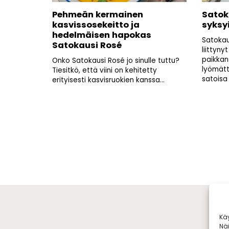
Pehmeän kermainen
Satok
kasvissosekeitto ja
syksy
hedelmäisen hapokas
Satokau
Satokausi Rosé
liittyny
paikkan
Onko Satokausi Rosé jo sinulle tuttu?
lyömätt
Tiesitkö, että viini on kehitetty
satoisa 
erityisesti kasvisruokien kanssa...
Artikkelien
sivutus
Kä
Nä