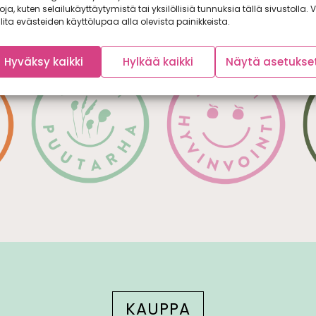
utustu kategorioihimm
toja, kuten selailukäyttäytymistä tai yksilöllisiä tunnuksia tällä sivustolla. V
lita evästeiden käyttölupaa alla olevista painikkeista.
Hyväksy kaikki
Hylkää kaikki
Näytä asetukse
KAUPPA