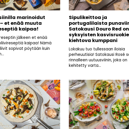
iinilla marinoidut
Sipulikeittoa ja
t – et enää muuta
portugalilaista punavii
reseptiä kaipaa!
Satokausi Douro Red on
syksyisten kasvisruoki
eseptin jälkeen et enää
kiehtova kumppani
liivireseptiä kaipaa! Nämä
iivit sopivat pöytään kuin
Lokakuu tuo tullessaan iloisia
...
perheuutisia! Satokausi Rosé 
rinnalleen uutuusviinin, joka on
kehitetty varta...