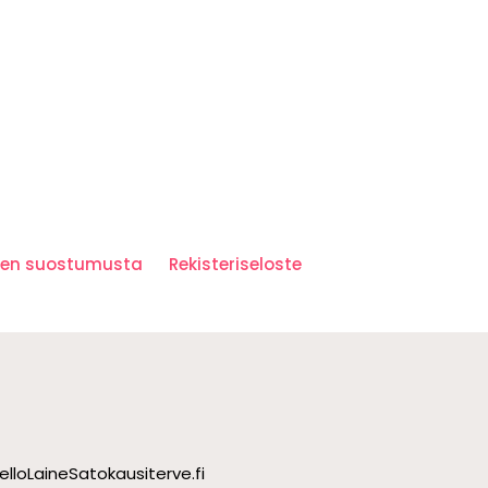
iden suostumusta
Rekisteriseloste
ello
Laine
Satokausi
terve.fi