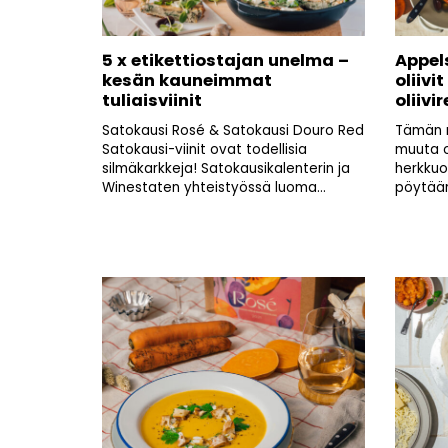
5 x etikettiostajan unelma –
Appels
kesän kauneimmat
oliivi
tuliaisviinit
oliivi
Satokausi Rosé & Satokausi Douro Red
Tämän r
Satokausi-viinit ovat todellisia
muuta o
silmäkarkkeja! Satokausikalenterin ja
herkkuol
Winestaten yhteistyössä luoma...
pöytään