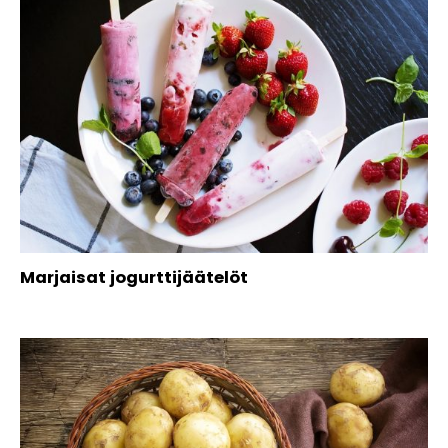
Marjaisat jogurttijäätelöt