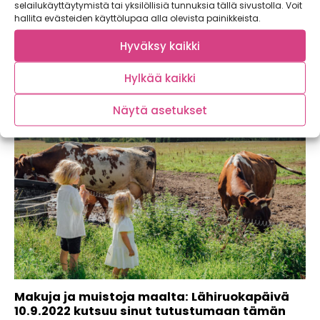
selailukäyttäytymistä tai yksilöllisiä tunnuksia tällä sivustolla. Voit
Jumalaista juureskeittoa & Tofua
hallita evästeiden käyttölupaa alla olevista painikkeista.
omenapäärynäsalaatilla aasialaisittain –
maun salaisuus on liemivalmisteet!
Hyväksy kaikki
Hylkää kaikki
Näytä asetukset
Makuja ja muistoja maalta: Lähiruokapäivä
10.9.2022 kutsuu sinut tutustumaan tämän