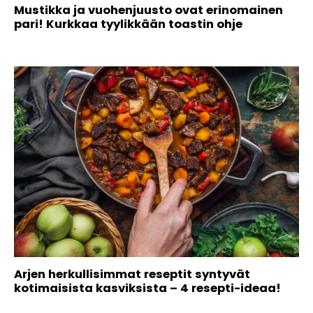
Mustikka ja vuohenjuusto ovat erinomainen
pari! Kurkkaa tyylikkään toastin ohje
Arjen herkullisimmat reseptit syntyvät
kotimaisista kasviksista – 4 resepti-ideaa!