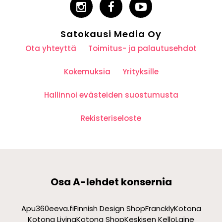
Satokausi Media Oy
Ota yhteyttä
Toimitus- ja palautusehdot
Kokemuksia
Yrityksille
Hallinnoi evästeiden suostumusta
Rekisteriseloste
Osa A-lehdet konsernia
Apu360
eeva.fi
Finnish Design Shop
Franckly
Kotona
Kotona Living
Kotona Shop
Keskisen Kello
Laine