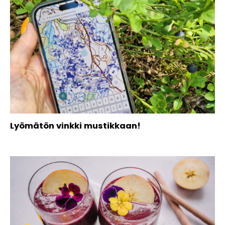
Lyömätön vinkki mustikkaan!