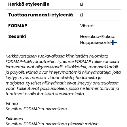
Herkkä etyleenille
Ei
Tuottaa runsaasti etyleeniä
Ei
FODMAP
Vihreä
Sesonki
Heinäkuu-Elokuu:
Huippusesonki
Herkkävatsaisen ruokavaliossa kiinnitetään huomiota
FODMAP-hiilihydraatteihin. Lyhenne FODMAP tulee sanoista
fermentoituvat oligosakkaridit, disakkaridit, monosakkaridit
ja polyolit. Nämä ovat imeytymättömiä hiilihydraatteja, joita
loytyy myös monista vihanneksista, hedelmistä ja
marjoista. Kyseiset hiilihydraatit eivat imeydy ohutsuolessa
vaan kulkeutuvat paksusuoleen, jossa ne fermentoituvat ja
tuottavat osalle ihmisistä suolisto-oireita.
Vihreä
Soveltuu FODMAP-ruokavalioon.
Keltainen
Soveltuu FODMAP-ruokavalioon pienissä määrin.