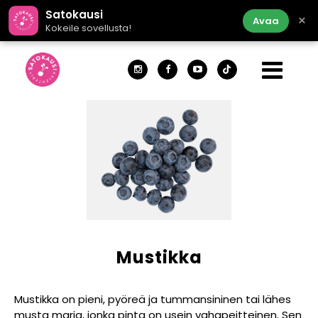
Satokausi
×
Avaa
Kokeile sovellusta!
Mustikka
Mustikka on pieni, pyöreä ja tummansininen tai lähes
musta marja, jonka pinta on usein vahapeitteinen. Sen