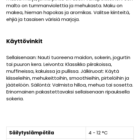
malto on tummanviolettia ja mehukasta. Maku on
makea, hieman hapokas ja aromikas. Valitse kiinteitä,
ehjiä ja tasaisen värisiä marjoja.
Käyttövinkit
Sellaisenaan: Nauti tuoreena maidon, sokerin, jogurtin
tai puuron kera. Leivonta: Klassikko piirakoissa,
muffineissa, kakuissa ja pullissa. Jälkiruoat: Käytä
kiisseleihin, mehukeittoihin, smoothieihin, pirtelöihin ja
jäätelöön. Säilöntä: Valmista hilloa, mehua tai sosetta.
Erinomainen pakastettavaksi sellaisenaan ripauksella
sokeria.
Säilytyslämpötila
4 - 12 °C