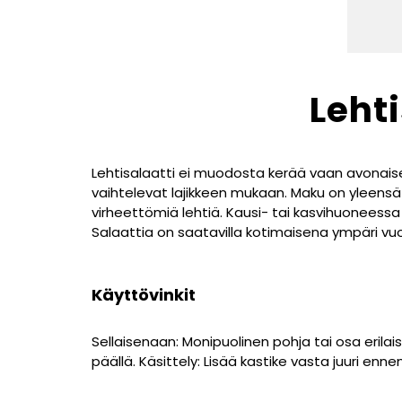
Lehti
Lehtisalaatti ei muodosta kerää vaan avonaise
vaihtelevat lajikkeen mukaan. Maku on yleensä m
virheettömiä lehtiä. Kausi- tai kasvihuoneess
Salaattia on saatavilla kotimaisena ympäri v
Käyttövinkit
Sellaisenaan: Monipuolinen pohja tai osa erilaisi
päällä. Käsittely: Lisää kastike vasta juuri enn