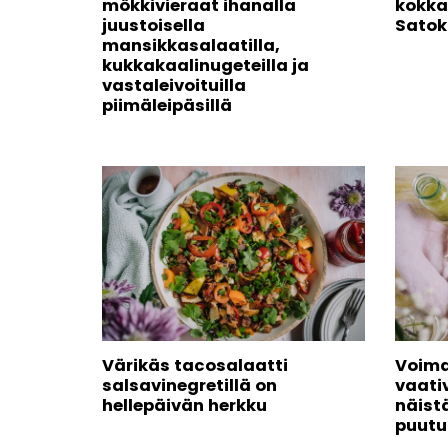
mökkivieraat ihanalla
kokka
juustoisella
Satok
mansikkasalaatilla,
kukkakaalinugeteilla ja
vastaleivoituilla
piimäleipäsillä
Värikäs tacosalaatti
Voima
salsavinegretillä on
vaati
hellepäivän herkku
näist
puutu