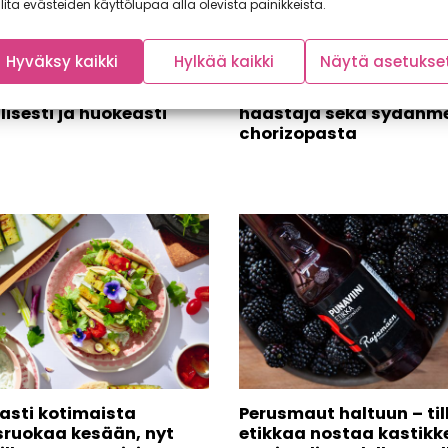
lita evästeiden käyttölupaa alla olevista painikkeista.
aiset
Helpot ja herkulliset ar
Hyväksy kaikki
Hylkää kaikki
Näytä asetukse
huonevihannekset
syksyyn: bibimbap
ävät vitamiinitarpeet
munakoisolla, nakkikei
lisesti ja huokeasti
haastaja sekä sydänme
chorizopasta
asti kotimaista
Perusmaut haltuun – ti
sruokaa kesään, nyt
etikkaa nostaa kastikke