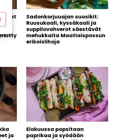
kiruoat
Sadonkorjuuajan suosikit:
t
Ruusukaali, kyssäkaali ja
ton
suppilovahverot säestävät
rkitty
mehukkaita Maatiaispossun
erikoislihoja
lkka
Elokuussa popsitaan
et ja
paprikaa ja syödään