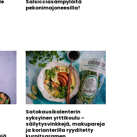
le
Salsicciasämpylöitä
pekonimajoneesilla!
Satokausikalenterin
syksyinen yrttikoulu –
säilytysvinkkejä, makupareja
ja korianterilla ryyditetty
yjä
kurpitsaramen