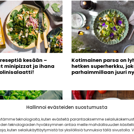
 reseptiä kesään –
Kotimainen parsa on ly
t minipizzat ja ihana
hetken superherkku, jok
olinisalaatti!
parhaimmillaan juuri ny
Hallinnoi evästeiden suostumusta
ytämme teknologioita, kuten evästeitä parantaaksemme selailukokemust
iden teknologioiden hyväksyminen antaa meille mahdollisuuden käsitell
toja, kuten selailukäyttäytymistä tai yksilöllisiä tunnuksia tällä sivustolla. V