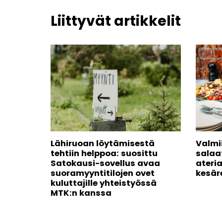
Liittyvät artikkelit
Lähiruoan löytämisestä
Valmi
tehtiin helppoa: suosittu
salaa
Satokausi-sovellus avaa
ateria
suoramyyntitilojen ovet
kesär
kuluttajille yhteistyössä
MTK:n kanssa