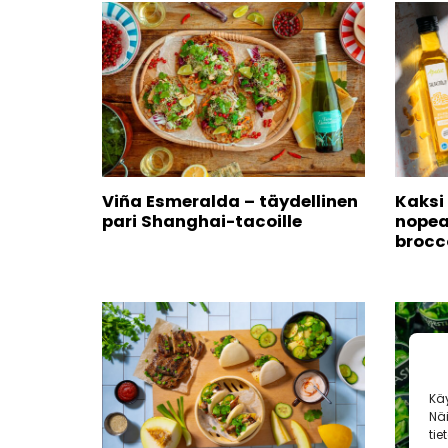
Viña Esmeralda – täydellinen
Kaksi
pari Shanghai-tacoille
nopea
brocc
Kä
Nä
tie