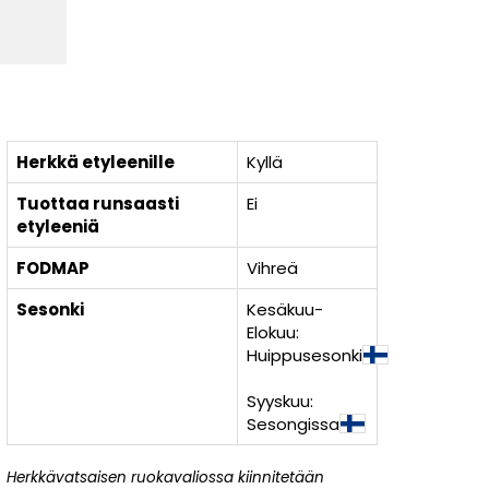
Herkkä etyleenille
Kyllä
Tuottaa runsaasti
Ei
etyleeniä
FODMAP
Vihreä
Sesonki
Kesäkuu-
Elokuu:
Huippusesonki
Syyskuu:
Sesongissa
Herkkävatsaisen ruokavaliossa kiinnitetään