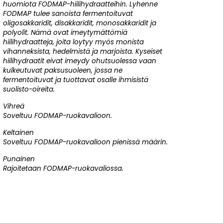
huomiota FODMAP-hiilihydraatteihin. Lyhenne
FODMAP tulee sanoista fermentoituvat
oligosakkaridit, disakkaridit, monosakkaridit ja
polyolit. Nämä ovat imeytymättömiä
hiilihydraatteja, joita loytyy myös monista
vihanneksista, hedelmistä ja marjoista. Kyseiset
hiilihydraatit eivat imeydy ohutsuolessa vaan
kulkeutuvat paksusuoleen, jossa ne
fermentoituvat ja tuottavat osalle ihmisistä
suolisto-oireita.
Vihreä
Soveltuu FODMAP-ruokavalioon.
Keltainen
Soveltuu FODMAP-ruokavalioon pienissä määrin.
Punainen
Rajoitetaan FODMAP-ruokavaliossa.