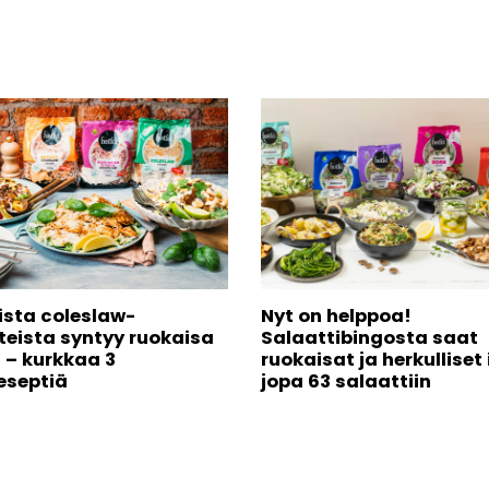
ista coleslaw-
Nyt on helppoa!
teista syntyy ruokaisa
Salaattibingosta saat
 – kurkkaa 3
ruokaisat ja herkulliset
eseptiä
jopa 63 salaattiin