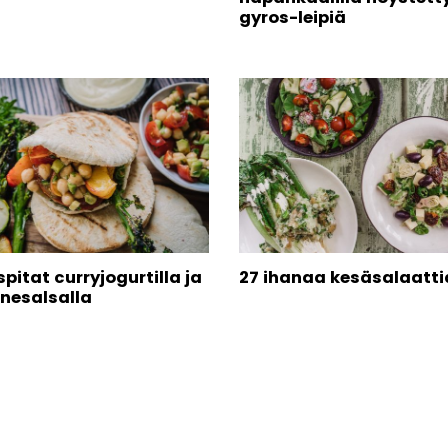
gyros-leipiä
pitat curryjogurtilla ja
27 ihanaa kesäsalaatti
rnesalsalla