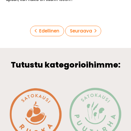
Artikkelien
Edellinen
Seuraava
sivutus
Tutustu kategorioihimme: