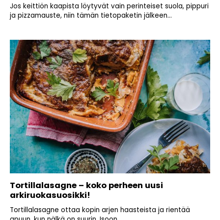
Jos keittiön kaapista löytyvät vain perinteiset suola, pippuri
ja pizzamauste, niin tämän tietopaketin jälkeen...
Tortillalasagne – koko perheen uusi
arkiruokasuosikki!
Tortillalasagne ottaa kopin arjen haasteista ja rientää
apuun, kun nälkä on suurin. Isoon...