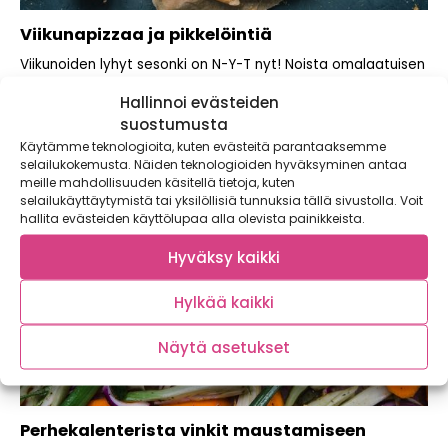
Viikunapizzaa ja pikkelöintiä
Viikunoiden lyhyt sesonki on N-Y-T nyt! Noista omalaatuisen
makeista pienistä hedelmistä kannattaa nauttia ihan...
Hallinnoi evästeiden
suostumusta
Käytämme teknologioita, kuten evästeitä parantaaksemme
selailukokemusta. Näiden teknologioiden hyväksyminen antaa
meille mahdollisuuden käsitellä tietoja, kuten
selailukäyttäytymistä tai yksilöllisiä tunnuksia tällä sivustolla. Voit
hallita evästeiden käyttölupaa alla olevista painikkeista.
Hyväksy kaikki
Hylkää kaikki
Näytä asetukset
Perhekalenterista vinkit maustamiseen