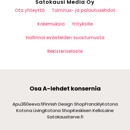
Satokausi Media Oy
Ota yhteyttä
Toimitus- ja palautusehdot
Kokemuksia
Yrityksille
Hallinnoi evästeiden suostumusta
Rekisteriseloste
Osa A-lehdet konsernia
Apu360
eeva.fi
Finnish Design Shop
Franckly
Kotona
Kotona Living
Kotona Shop
Keskisen Kello
Laine
Satokausi
terve.fi