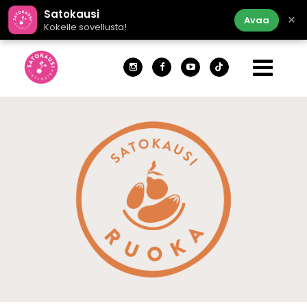
Satokausi
×
Avaa
Kokeile sovellusta!